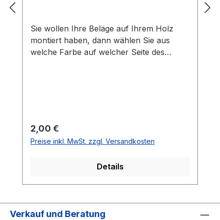
Sie wollen Ihre Beläge auf Ihrem Holz
montiert haben, dann wählen Sie aus
welche Farbe auf welcher Seite des
Holzes montiert werden soll. Die
Vorhandseite ist die Seite, die auf den
Bilder zusehen ist.Meistens ist die
Vorhandseite auf der das Emblem bzw.
eine Aufschrift zu sehen ist.Das
Kantenband ist bei der Belag Montage
Regulärer Preis:
2,00 €
inklusive.Bei den Komplettschläger
Preise inkl. MwSt. zzgl. Versandkosten
müssen Sie KEINE Belag-Montage mit in
den Warenkorb legen.
Details
Verkauf und Beratung