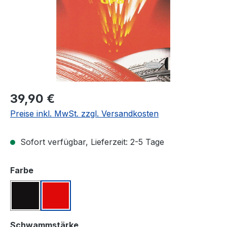
Regulärer Preis:
39,90 €
Preise inkl. MwSt. zzgl. Versandkosten
Sofort verfügbar, Lieferzeit: 2-5 Tage
auswählen
Farbe
Schwarz
Rot
auswählen
Schwammstärke