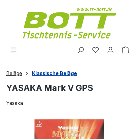
Zum Hauptinhalt springen
Du hast 0 Produ
Ware
Beläge
Klassische Beläge
YASAKA Mark V GPS
Yasaka
Bildergalerie überspringen