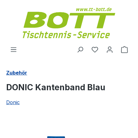
Zum Hauptinhalt springen
Du hast 0 Produ
Ware
Zubehör
DONIC Kantenband Blau
Donic
Bildergalerie überspringen