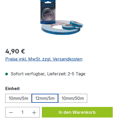
Regulärer Preis:
4,90 €
Preise inkl. MwSt. zzgl. Versandkosten
Sofort verfügbar, Lieferzeit: 2-5 Tage
auswählen
Einheit
10mm/5m
12mm/5m
10mm/50m
Produkt Anzahl: Gib den gewünschten We
In den Warenkorb