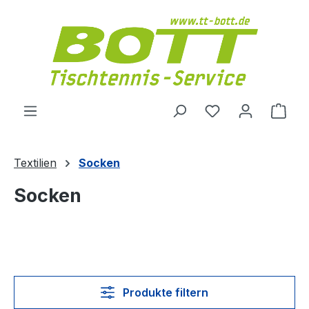
Zum Hauptinhalt springen
Du hast 0 Produ
Ware
Textilien
Socken
Socken
Produkte filtern