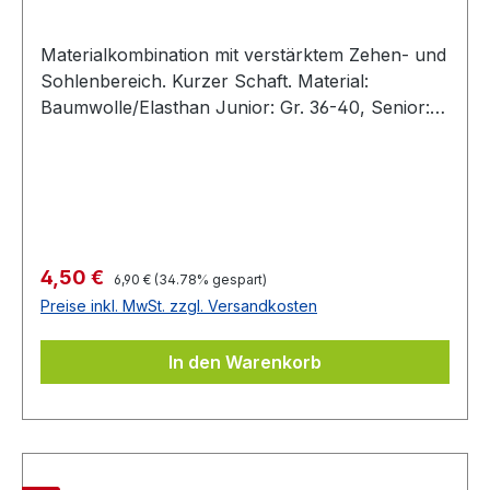
Materialkombination mit verstärktem Zehen- und
Sohlenbereich. Kurzer Schaft. Material:
Baumwolle/Elasthan Junior: Gr. 36-40, Senior:
Gr. 41-47
Regulärer Preis:
Verkaufspreis:
4,50 €
6,90 €
(34.78% gespart)
Preise inkl. MwSt. zzgl. Versandkosten
In den Warenkorb