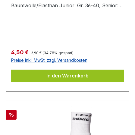
Baumwolle/Elasthan Junior: Gr. 36-40, Senior:
Gr. 41-47
Regulärer Preis:
Verkaufspreis:
4,50 €
6,90 €
(34.78% gespart)
Preise inkl. MwSt. zzgl. Versandkosten
In den Warenkorb
Rabatt
%