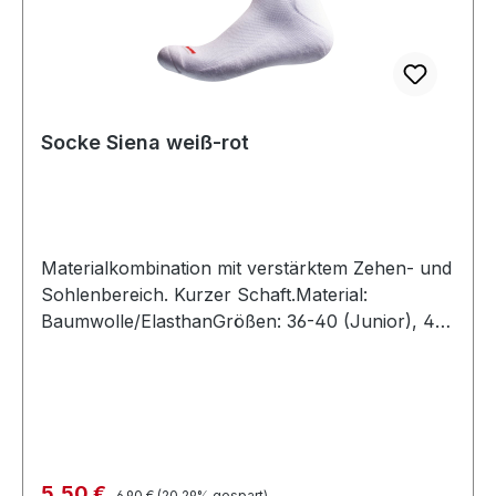
Socke Siena weiß-rot
Materialkombination mit verstärktem Zehen- und
Sohlenbereich. Kurzer Schaft.Material:
Baumwolle/ElasthanGrößen: 36-40 (Junior), 41-
46 (Senior)
Regulärer Preis:
Verkaufspreis:
5,50 €
6,90 €
(20.29% gespart)