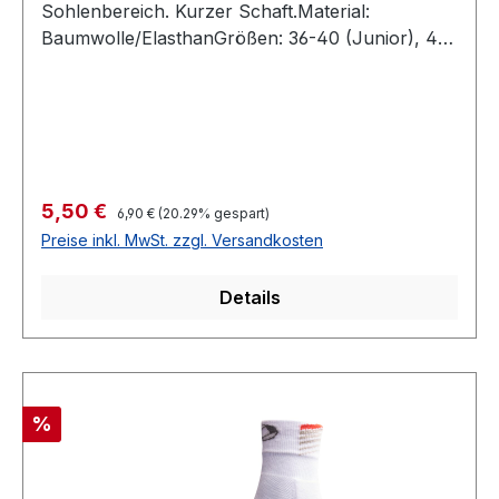
Sohlenbereich. Kurzer Schaft.Material:
Baumwolle/ElasthanGrößen: 36-40 (Junior), 41-
46 (Senior)
Regulärer Preis:
Verkaufspreis:
5,50 €
6,90 €
(20.29% gespart)
Preise inkl. MwSt. zzgl. Versandkosten
Details
Rabatt
%