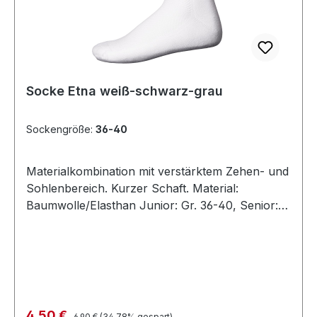
Socke Etna weiß-schwarz-grau
Sockengröße:
36-40
Materialkombination mit verstärktem Zehen- und
Sohlenbereich. Kurzer Schaft. Material:
Baumwolle/Elasthan Junior: Gr. 36-40, Senior:
Gr. 41-46
Regulärer Preis:
Verkaufspreis:
4,50 €
6,90 €
(34.78% gespart)