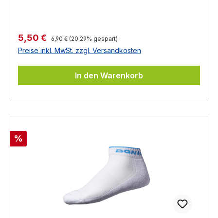
Regulärer Preis:
Verkaufspreis:
5,50 €
6,90 €
(20.29% gespart)
Preise inkl. MwSt. zzgl. Versandkosten
In den Warenkorb
Rabatt
%