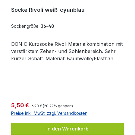
Socke Rivoli weiß-cyanblau
Sockengröße:
36-40
DONIC Kurzsocke Rivoli Materialkombination mit
verstärktem Zehen- und Sohlenbereich. Sehr
kurzer Schaft. Material: Baumwolle/Elasthan
Regulärer Preis:
Verkaufspreis:
5,50 €
6,90 €
(20.29% gespart)
Preise inkl. MwSt. zzgl. Versandkosten
In den Warenkorb