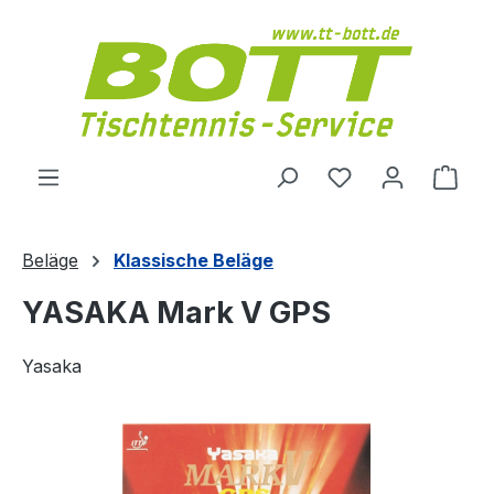
Zum Hauptinhalt springen
Du hast 0 Produ
Ware
Beläge
Klassische Beläge
YASAKA Mark V GPS
Yasaka
Bildergalerie überspringen