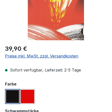
Regulärer Preis:
39,90 €
Preise inkl. MwSt. zzgl. Versandkosten
Sofort verfügbar, Lieferzeit: 2-5 Tage
auswählen
Farbe
Schwarz
Rot
auswählen
Schwammstärke