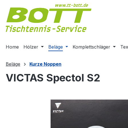
m Hauptinhalt springen
Zur Suche springen
Zur Hauptnavigation springen
Home
Hölzer
Beläge
Komplettschläger
Tex
Beläge
Kurze Noppen
VICTAS Spectol S2
Bildergalerie überspringen