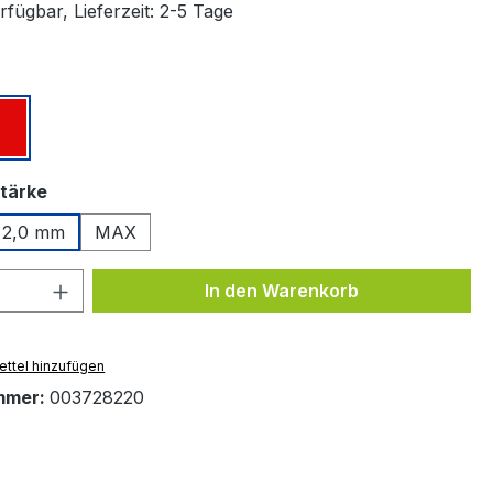
fügbar, Lieferzeit: 2-5 Tage
ählen
z
Rot
auswählen
tärke
2,0 mm
MAX
 Anzahl: Gib den gewünschten Wert ein 
In den Warenkorb
ttel hinzufügen
mmer:
003728220