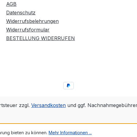
noch spinfreudiger und
AGB
temporeicher. Der BLUE
Datenschutz
CONTACT beinhaltet
Widerrufsbelehrungen
keine flüchtigen
Widerrufsformular
organischen
BESTELLUNG WIDERRUFEN
Lösungsmittel und darf
daher ITTF konform bei
allen Wettkämpfen
eingesetzt werden.
Lieferzubehör: 90ml
Flasche mit
Auftragsschwämmchen
rtsteuer zzgl.
Versandkosten
und ggf. Nachnahmegebühren,
hrung bieten zu können.
Mehr Informationen ...