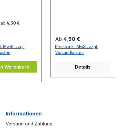
ebend. Blau mit
selbstklebend. Schwarz
zem DONIC Logo
mit rotem Donic Logo
 ab
4,50 €
er Preis:
Regulärer Preis:
Ab
4,50 €
l. MwSt. zzgl.
Preise inkl. MwSt. zzgl.
osten
Versandkosten
en Warenkorb
Details
Informationen
Versand und Zahlung