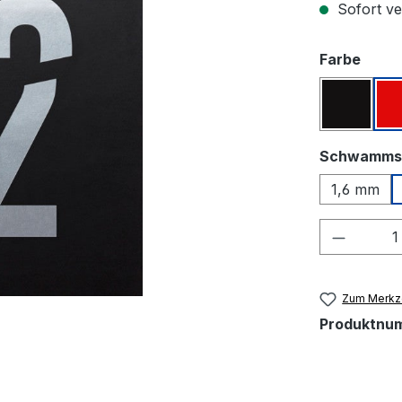
Sofort ver
ausw
Farbe
Schwar
Schwamms
1,6 mm
Produkt
Zum Merkze
Produktnu