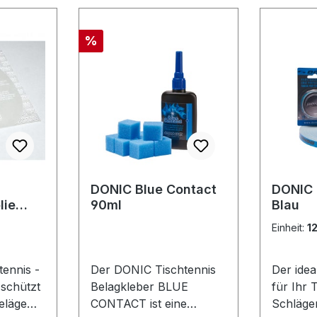
Rabatt
%
DONIC Blue Contact
DONIC
lie
90ml
Blau
lfolie
Einheit:
1
ennis -
Der DONIC Tischtennis
Der ide
 schützt
Belagkleber BLUE
für Ihr 
eläge
CONTACT ist eine
Schläge