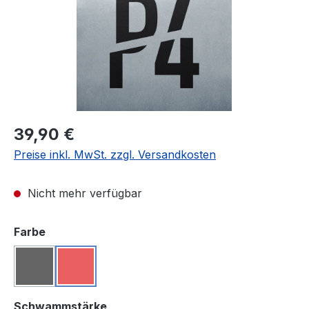
Regulärer Preis:
39,90 €
Preise inkl. MwSt. zzgl. Versandkosten
Nicht mehr verfügbar
auswählen
Farbe
Schwarz
Rot
(Diese Option ist zurzeit nicht verfügbar.)
(Diese Option ist zurzeit nicht verfügbar.)
auswählen
Schwammstärke