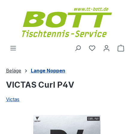
Zum Hauptinhalt springen
Du hast 0 Produ
Ware
Beläge
Lange Noppen
VICTAS Curl P4V
Victas
Bildergalerie überspringen