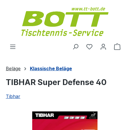
Zum Hauptinhalt springen
Du hast 0 Produ
Ware
Beläge
Klassische Beläge
TIBHAR Super Defense 40
Tibhar
Bildergalerie überspringen