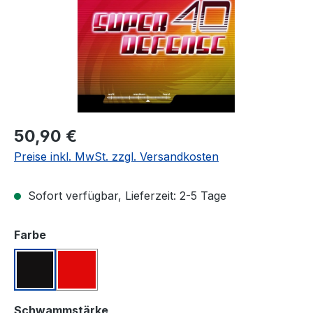
Regulärer Preis:
50,90 €
Preise inkl. MwSt. zzgl. Versandkosten
Sofort verfügbar, Lieferzeit: 2-5 Tage
auswählen
Farbe
Schwarz
Rot
auswählen
Schwammstärke