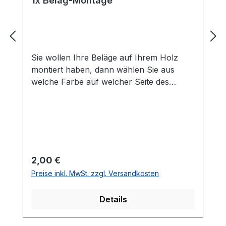
1x Belag-Montage
Sie wollen Ihre Beläge auf Ihrem Holz
montiert haben, dann wählen Sie aus
welche Farbe auf welcher Seite des
Holzes montiert werden soll. Die
Vorhandseite ist die Seite, die auf den
Bilder zusehen ist.Meistens ist die
Vorhandseite auf der das Emblem bzw.
eine Aufschrift zu sehen ist.Das
Kantenband ist bei der Belag Montage
Regulärer Preis:
2,00 €
inklusive.Bei den Komplettschläger
Preise inkl. MwSt. zzgl. Versandkosten
müssen Sie KEINE Belag-Montage mit in
den Warenkorb legen.
Details