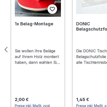
1x Belag-Montage
DONIC
Belagschutzfo
Formula Spezia
Sie wollen Ihre Beläge
Die DONIC Tischt
auf Ihrem Holz montiert
Belagschutzfolie
haben, dann wählen Sie
alle Tischtennisb
aus welche Farbe auf
vor Staub, Luft-
welcher Seite des Holzes
und vorzeitiger A
montiert werden soll. Die
Die Griffigkeit un
Vorhandseite ist die
Spieleigenschaft
Seite, die auf den Bilder
Belages bleiben 
zusehen ist.Meistens ist
länger erhalten.
Regulärer Preis:
Regulärer Preis:
2,00 €
1,45 €
die Vorhandseite auf der
Haftung durch le
Preise inkl. MwSt. zzgl.
Preise inkl. MwSt. z