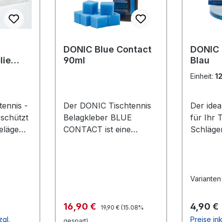
DONIC Blue Contact
DONIC
lie
90ml
Blau
lfolie
Einheit:
1
ennis -
Der DONIC Tischtennis
Der ide
 schützt
Belagkleber BLUE
für Ihr 
eläge
CONTACT ist eine
Schläge
Oxidation
Weiterentwicklung, die
selbstkl
lterung.
speziell auf großporige
schwar
d
Schwämme wie z.B. die
en des
DONIC Bluefire-
Varianten
deutlich
Belagserie abgestimmt
 Gute
wurde. Die dickflüssige
Regulärer Preis:
Verkaufspreis:
Regulär
16,90 €
4,90 €
19,90 €
(15.08%
icht
Konsistenz sorgt für eine
zgl.
Preise ink
gespart)