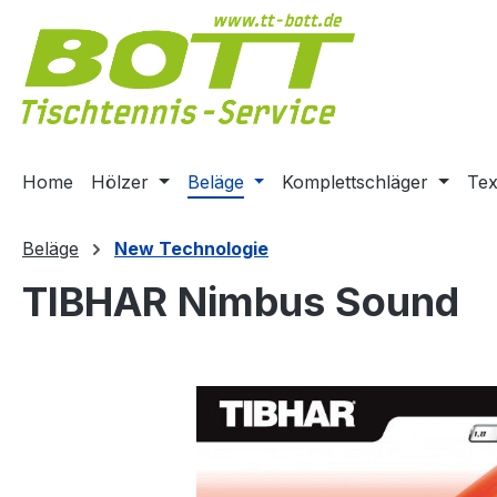
m Hauptinhalt springen
Zur Suche springen
Zur Hauptnavigation springen
Home
Hölzer
Beläge
Komplettschläger
Tex
Beläge
New Technologie
TIBHAR Nimbus Sound
Bildergalerie überspringen