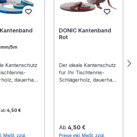
 Kantenband
DONIC Kantenband
Rot
2mm/5m
ale Kantenschutz
Der ideale Kantenschutz
Tischtennis-
für Ihr Tischtennis-
rholz, dauerhaft
Schlägerholz, dauerhaft
ebend. Blau mit
selbstklebend. Schwarz
zem DONIC Logo
mit rotem Donic Logo
 ab
4,50 €
er Preis:
Regulärer Preis:
Ab
4,50 €
l. MwSt. zzgl.
Preise inkl. MwSt. zzgl.