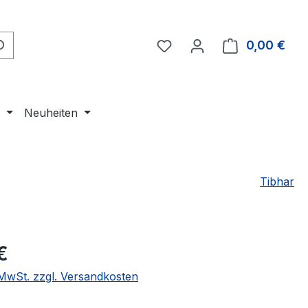
Du hast 0 Produkte auf 
0,00 €
Ware
e
Neuheiten
Tibhar
eis:
€
. MwSt. zzgl. Versandkosten