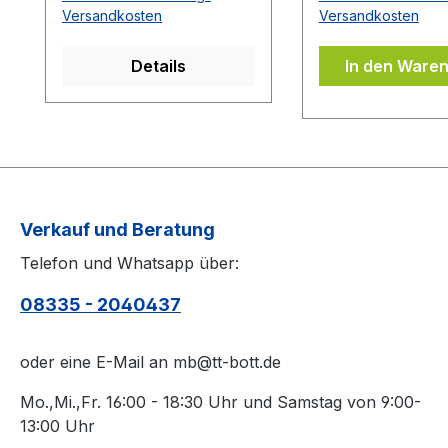
das Emblem bzw. eine
selbstklebende
Versandkosten
Versandkosten
Aufschrift zu sehen
Eigenschaften de
ist.Das Kantenband ist
auf Ihrem Belag.
Details
In den Ware
bei der Belag Montage
Oberfläche des 
inklusive.Bei den
von Schmutz sä
Komplettschläger
(z.B. mit einem 
müssen Sie
Belagreiniger) b
KEINE Belag-Montage
die Belagschutzfo
mit in den Warenkorb
auflegen.
legen.
Verkauf und Beratung
Telefon und Whatsapp über:
08335 - 2040437
oder eine E-Mail an mb@tt-bott.de
Mo.,Mi.,Fr. 16:00 - 18:30 Uhr und Samstag von 9:00-
13:00 Uhr