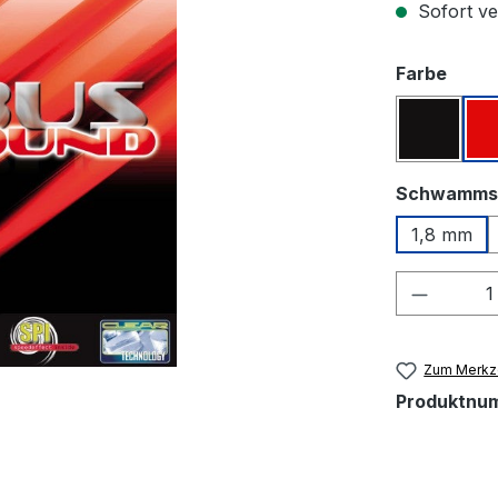
Sofort ver
ausw
Farbe
Schwar
Schwamms
1,8 mm
Produkt
Zum Merkze
Produktnu