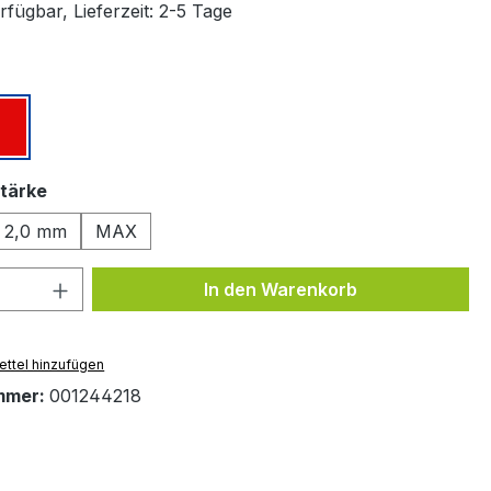
fügbar, Lieferzeit: 2-5 Tage
ählen
z
Rot
auswählen
tärke
2,0 mm
MAX
 Anzahl: Gib den gewünschten Wert ein 
In den Warenkorb
ttel hinzufügen
mmer:
001244218