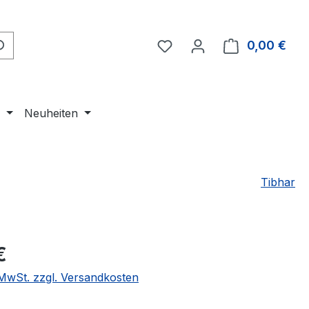
Du hast 0 Produkte auf 
0,00 €
Ware
e
Neuheiten
Tibhar
eis:
€
. MwSt. zzgl. Versandkosten