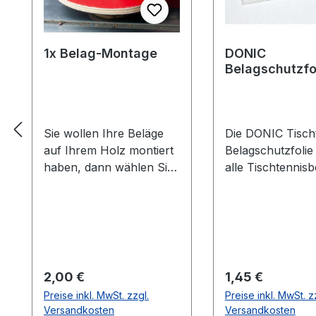
1x Belag-Montage
DONIC
Belagschutzfo
Formula Spezia
Sie wollen Ihre Beläge
Die DONIC Tischt
auf Ihrem Holz montiert
Belagschutzfolie
haben, dann wählen Sie
alle Tischtennisb
aus welche Farbe auf
vor Staub, Luft-
welcher Seite des Holzes
und vorzeitiger A
montiert werden soll. Die
Die Griffigkeit un
Vorhandseite ist die
Spieleigenschaft
Seite, die auf den Bilder
Belages bleiben 
zusehen ist.Meistens ist
länger erhalten.
Regulärer Preis:
Regulärer Preis:
2,00 €
1,45 €
die Vorhandseite auf der
Haftung durch le
Preise inkl. MwSt. zzgl.
Preise inkl. MwSt. z
das Emblem bzw. eine
selbstklebende
Versandkosten
Versandkosten