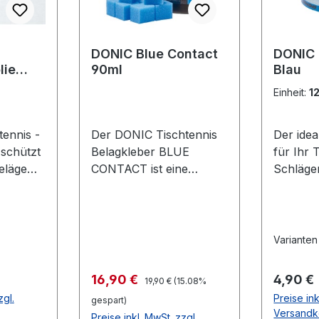
DONIC Blue Contact
DONIC
lie
90ml
Blau
lfolie
Einheit:
1
ennis -
Der DONIC Tischtennis
Der ide
 schützt
Belagkleber BLUE
für Ihr 
eläge
CONTACT ist eine
Schläge
Oxidation
Weiterentwicklung, die
selbstkl
lterung.
speziell auf großporige
schwar
d
Schwämme wie z.B. die
en des
DONIC Bluefire-
Varianten
deutlich
Belagserie abgestimmt
 Gute
wurde. Die dickflüssige
Regulärer Preis:
Verkaufspreis:
Regulär
16,90 €
4,90 €
19,90 €
(15.08%
icht
Konsistenz sorgt für eine
zgl.
Preise ink
gespart)
verbesserte
Versandk
Preise inkl. MwSt. zzgl.