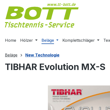
m Hauptinhalt springen
Zur Suche springen
Zur Hauptnavigation springen
Home
Hölzer
Beläge
Komplettschläger
Tex
Beläge
New Technologie
TIBHAR Evolution MX-S
Bildergalerie überspringen