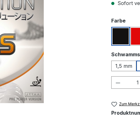
Sofort ver
ausw
Farbe
Schwar
Schwamms
1,5 mm
Produkt
Zum Merkze
Produktnu