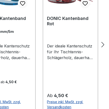
 Kantenband
DONIC Kantenband
Rot
2mm/5m
ale Kantenschutz
Der ideale Kantenschutz
Tischtennis-
für Ihr Tischtennis-
rholz, dauerhaft
Schlägerholz, dauerhaft
ebend. Blau mit
selbstklebend. Schwarz
zem DONIC Logo
mit rotem Donic Logo
 ab
4,50 €
er Preis:
Regulärer Preis:
Ab
4,50 €
l. MwSt. zzgl.
Preise inkl. MwSt. zzgl.
osten
Versandkosten