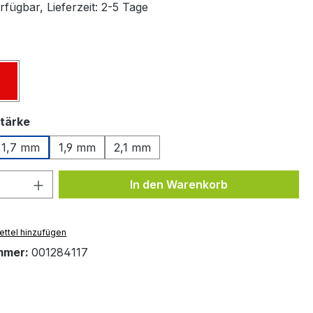
fügbar, Lieferzeit: 2-5 Tage
ählen
z
Rot
auswählen
tärke
1,7 mm
1,9 mm
2,1 mm
 Anzahl: Gib den gewünschten Wert ein 
In den Warenkorb
ttel hinzufügen
mmer:
001284117