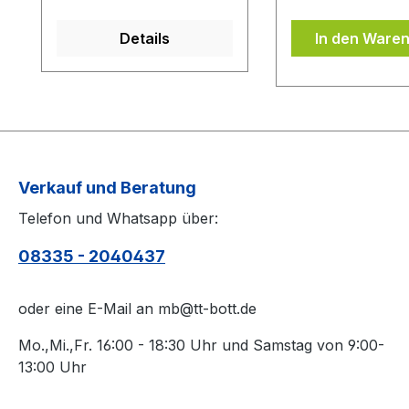
Aufschrift zu sehen
Eigenschaften de
ist.Das Kantenband ist
auf Ihrem Belag.
Details
In den Ware
bei der Belag Montage
Oberfläche des 
inklusive.Bei den
von Schmutz sä
Komplettschläger
(z.B. mit einem 
müssen Sie
Belagreiniger) b
KEINE Belag-Montage
die Belagschutzfo
mit in den Warenkorb
auflegen.
legen.
Verkauf und Beratung
Telefon und Whatsapp über:
08335 - 2040437
oder eine E-Mail an mb@tt-bott.de
Mo.,Mi.,Fr. 16:00 - 18:30 Uhr und Samstag von 9:00-
13:00 Uhr