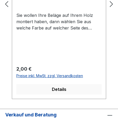
Sie wollen Ihre Beläge auf Ihrem Holz
montiert haben, dann wählen Sie aus
welche Farbe auf welcher Seite des
Holzes montiert werden soll. Die
Vorhandseite ist die Seite, die auf den
Bilder zusehen ist.Meistens ist die
Vorhandseite auf der das Emblem bzw.
eine Aufschrift zu sehen ist.Das
Kantenband ist bei der Belag Montage
Regulärer Preis:
2,00 €
inklusive.Bei den Komplettschläger
Preise inkl. MwSt. zzgl. Versandkosten
müssen Sie KEINE Belag-Montage mit in
den Warenkorb legen.
Details
Verkauf und Beratung