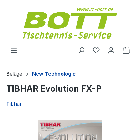
Zum Hauptinhalt springen
Du hast 0 Produ
Ware
Beläge
New Technologie
TIBHAR Evolution FX-P
Tibhar
Bildergalerie überspringen