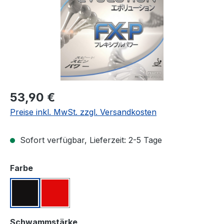
Regulärer Preis:
53,90 €
Preise inkl. MwSt. zzgl. Versandkosten
Sofort verfügbar, Lieferzeit: 2-5 Tage
auswählen
Farbe
Schwarz
Rot
auswählen
Schwammstärke