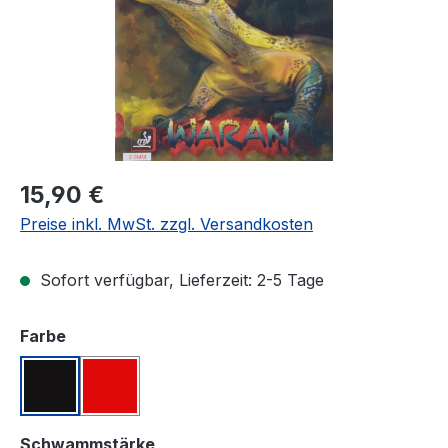
Regulärer Preis:
15,90 €
Preise inkl. MwSt. zzgl. Versandkosten
Sofort verfügbar, Lieferzeit: 2-5 Tage
auswählen
Farbe
Schwarz
Rot
auswählen
Schwammstärke