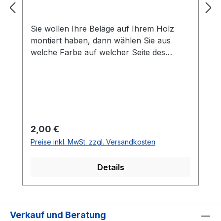
Sie wollen Ihre Beläge auf Ihrem Holz
montiert haben, dann wählen Sie aus
welche Farbe auf welcher Seite des
Holzes montiert werden soll. Die
Vorhandseite ist die Seite, die auf den
Bilder zusehen ist.Meistens ist die
Vorhandseite auf der das Emblem bzw.
eine Aufschrift zu sehen ist.Das
Kantenband ist bei der Belag Montage
Regulärer Preis:
2,00 €
inklusive.Bei den Komplettschläger
Preise inkl. MwSt. zzgl. Versandkosten
müssen Sie KEINE Belag-Montage mit in
den Warenkorb legen.
Details
Verkauf und Beratung