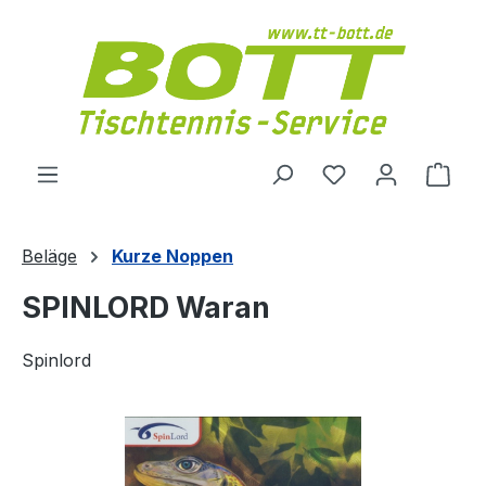
Zum Hauptinhalt springen
Du hast 0 Produ
Ware
Beläge
Kurze Noppen
SPINLORD Waran
Spinlord
Bildergalerie überspringen