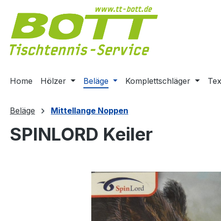
m Hauptinhalt springen
Zur Suche springen
Zur Hauptnavigation springen
Home
Hölzer
Beläge
Komplettschläger
Tex
Beläge
Mittellange Noppen
SPINLORD Keiler
Bildergalerie überspringen