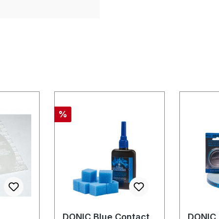
Rabatt
%
DONIC Blue Contact
DONIC