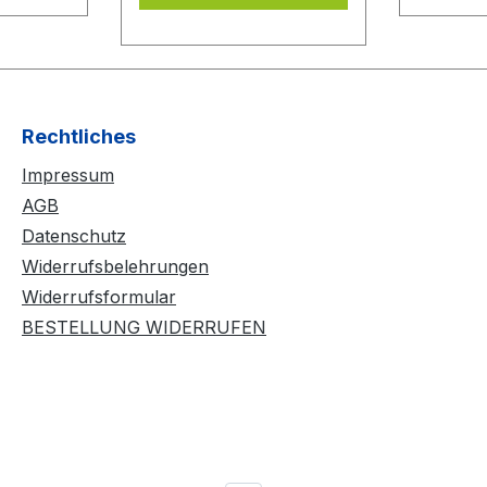
DONIC
ohne dass der
evor Sie
Schwamm ausreißt bzw.
lie
beschädigt wird. Durch
Anwendung von
mehreren
Rechtliches
Kleberschichten auf dem
Impressum
Belag wird der Belag
noch spinfreudiger und
AGB
temporeicher. Der BLUE
Datenschutz
CONTACT beinhaltet
Widerrufsbelehrungen
keine flüchtigen
Widerrufsformular
organischen
BESTELLUNG WIDERRUFEN
Lösungsmittel und darf
daher ITTF konform bei
allen Wettkämpfen
eingesetzt werden.
Lieferzubehör: 90ml
Flasche mit