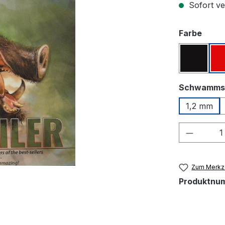
Sofort ver
ausw
Farbe
Schwar
Schwamms
1,2 mm
Produkt
Zum Merkze
Produktnu