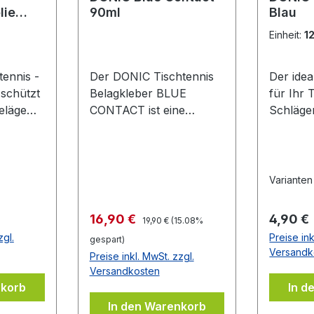
lie
90ml
Blau
lfolie
Einheit:
1
ennis -
Der DONIC Tischtennis
Der ide
 schützt
Belagkleber BLUE
für Ihr 
eläge
CONTACT ist eine
Schläge
Oxidation
Weiterentwicklung, die
selbstkl
lterung.
speziell auf großporige
schwar
d
Schwämme wie z.B. die
en des
DONIC Bluefire-
Varianten
deutlich
Belagserie abgestimmt
 Gute
wurde. Die dickflüssige
Regulärer Preis:
Verkaufspreis:
Regulär
16,90 €
4,90 €
19,90 €
(15.08%
icht
Konsistenz sorgt für eine
zgl.
Preise ink
gespart)
verbesserte
Versandk
Preise inkl. MwSt. zzgl.
r Folie
Klebewirkung und die
Versandkosten
Beläge können auch
nkorb
In d
Belages
wieder problemlos
In den Warenkorb
ubern
abgezogen werden,