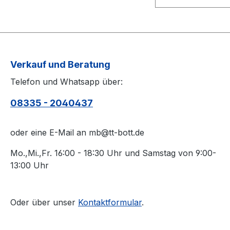
Komplettschläger
(z.B. mit einem 
müssen Sie
Belagreiniger) b
KEINE Belag-Montage
die Belagschutzfo
mit in den Warenkorb
auflegen.
legen.
Verkauf und Beratung
Telefon und Whatsapp über:
08335 - 2040437
oder eine E-Mail an mb@tt-bott.de
Mo.,Mi.,Fr. 16:00 - 18:30 Uhr und Samstag von 9:00-
13:00 Uhr
Oder über unser
Kontaktformular
.