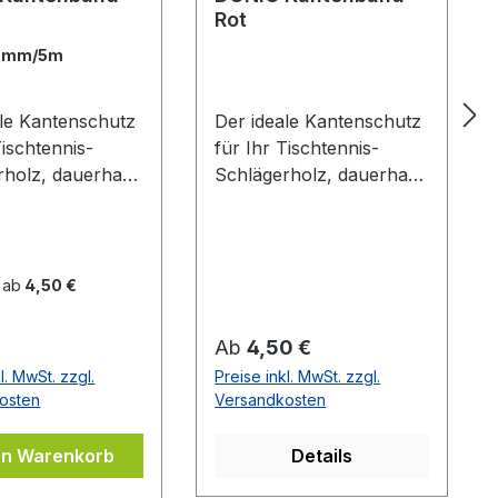
Rot
2mm/5m
ale Kantenschutz
Der ideale Kantenschutz
Tischtennis-
für Ihr Tischtennis-
rholz, dauerhaft
Schlägerholz, dauerhaft
ebend. Blau mit
selbstklebend. Schwarz
zem DONIC Logo
mit rotem Donic Logo
 ab
4,50 €
er Preis:
Regulärer Preis:
Ab
4,50 €
l. MwSt. zzgl.
Preise inkl. MwSt. zzgl.
osten
Versandkosten
en Warenkorb
Details