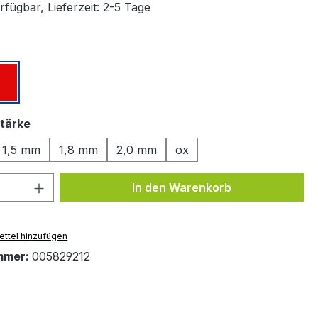
fügbar, Lieferzeit: 2-5 Tage
ählen
z
Rot
auswählen
tärke
1,5 mm
1,8 mm
2,0 mm
ox
 Anzahl: Gib den gewünschten Wert ein 
In den Warenkorb
ttel hinzufügen
mmer:
005829212