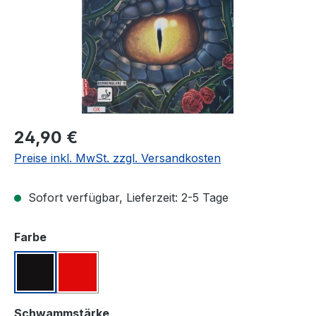
Regulärer Preis:
24,90 €
Preise inkl. MwSt. zzgl. Versandkosten
Sofort verfügbar, Lieferzeit: 2-5 Tage
auswählen
Farbe
Schwarz
Rot
auswählen
Schwammstärke