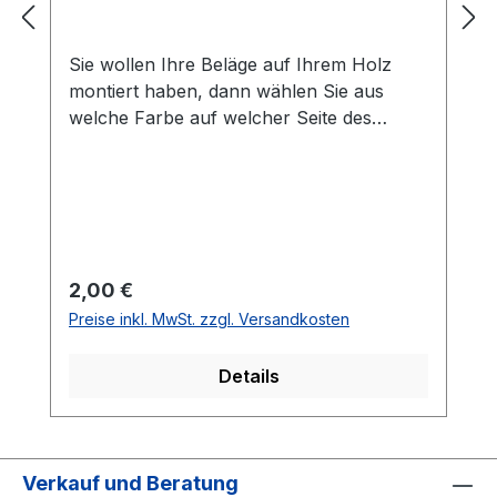
Sie wollen Ihre Beläge auf Ihrem Holz
montiert haben, dann wählen Sie aus
welche Farbe auf welcher Seite des
Holzes montiert werden soll. Die
Vorhandseite ist die Seite, die auf den
Bilder zusehen ist.Meistens ist die
Vorhandseite auf der das Emblem bzw.
eine Aufschrift zu sehen ist.Das
Kantenband ist bei der Belag Montage
Regulärer Preis:
2,00 €
inklusive.Bei den Komplettschläger
Preise inkl. MwSt. zzgl. Versandkosten
müssen Sie KEINE Belag-Montage mit in
den Warenkorb legen.
Details
Verkauf und Beratung