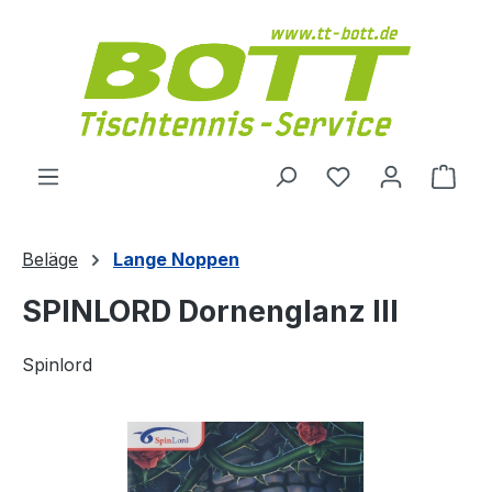
Zum Hauptinhalt springen
Du hast 0 Produ
Ware
Beläge
Lange Noppen
SPINLORD Dornenglanz III
Spinlord
Bildergalerie überspringen