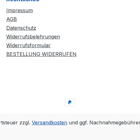
Kleberschichten auf dem
Impressum
Belag wird der Belag
noch spinfreudiger und
AGB
temporeicher. Der BLUE
Datenschutz
CONTACT beinhaltet
Widerrufsbelehrungen
keine flüchtigen
Widerrufsformular
organischen
BESTELLUNG WIDERRUFEN
Lösungsmittel und darf
daher ITTF konform bei
allen Wettkämpfen
eingesetzt werden.
Lieferzubehör: 90ml
Flasche mit
Auftragsschwämmchen
rtsteuer zzgl.
Versandkosten
und ggf. Nachnahmegebühren,