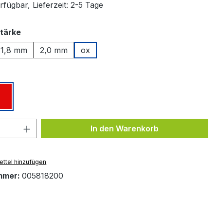
fügbar, Lieferzeit: 2-5 Tage
auswählen
tärke
1,8 mm
2,0 mm
ox
ählen
z
Rot
 Anzahl: Gib den gewünschten Wert ein 
In den Warenkorb
ttel hinzufügen
mmer:
005818200