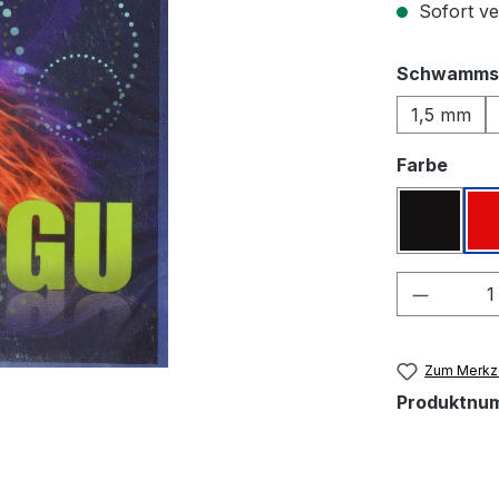
Sofort ver
Schwamms
1,5 mm
ausw
Farbe
Schwar
Produkt
Zum Merkze
Produktnu