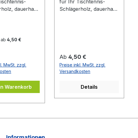
Tischtennis-
für Ihr Tischtennis-
rholz, dauerhaft
Schlägerholz, dauerhaft
ebend. Blau mit
selbstklebend. Schwarz
zem DONIC Logo
mit rotem Donic Logo
 ab
4,50 €
er Preis:
Regulärer Preis:
Ab
4,50 €
l. MwSt. zzgl.
Preise inkl. MwSt. zzgl.
osten
Versandkosten
en Warenkorb
Details
Informationen