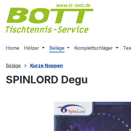
m Hauptinhalt springen
Zur Suche springen
Zur Hauptnavigation springen
Home
Hölzer
Beläge
Komplettschläger
Tex
Beläge
Kurze Noppen
SPINLORD Degu
Bildergalerie überspringen