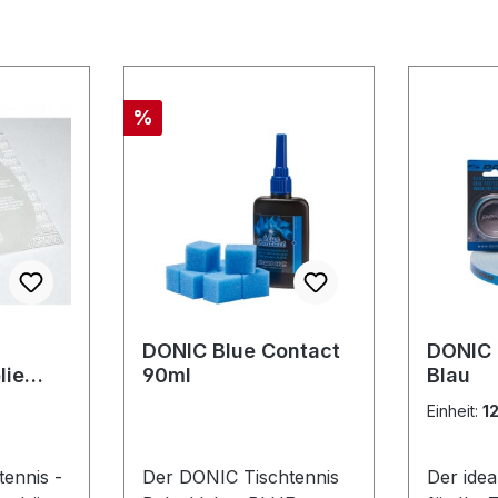
Rabatt
%
DONIC Blue Contact
DONIC
lie
90ml
Blau
lfolie
Einheit:
1
ennis -
Der DONIC Tischtennis
Der ide