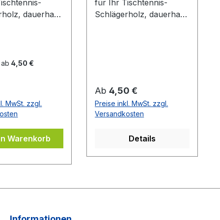
Tischtennis-
für Ihr Tischtennis-
rholz, dauerhaft
Schlägerholz, dauerhaft
ebend. Blau mit
selbstklebend. Schwarz
zem DONIC Logo
mit rotem Donic Logo
 ab
4,50 €
er Preis:
Regulärer Preis:
Ab
4,50 €
l. MwSt. zzgl.
Preise inkl. MwSt. zzgl.
osten
Versandkosten
en Warenkorb
Details
Informationen