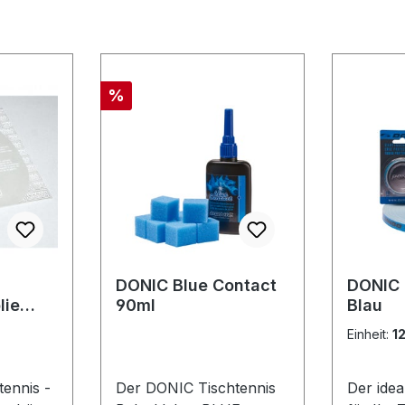
Rabatt
%
DONIC Blue Contact
DONIC
lie
90ml
Blau
lfolie
Einheit:
1
ennis -
Der DONIC Tischtennis
Der ide