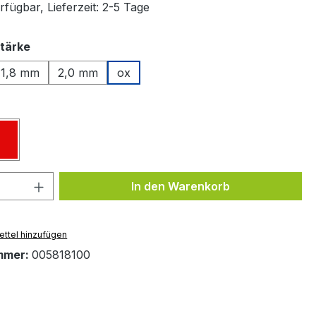
fügbar, Lieferzeit: 2-5 Tage
auswählen
tärke
1,8 mm
2,0 mm
ox
ählen
z
Rot
 Anzahl: Gib den gewünschten Wert ein 
In den Warenkorb
ttel hinzufügen
mmer:
005818100