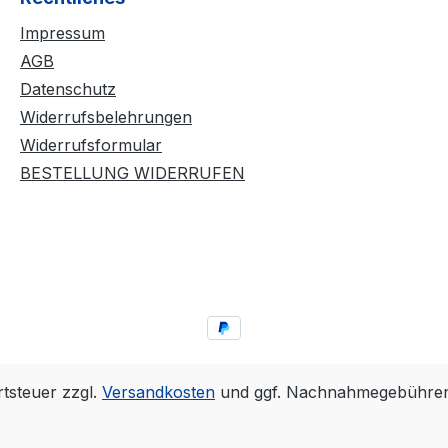
Kleberschichten auf dem
Impressum
Belag wird der Belag
noch spinfreudiger und
AGB
temporeicher. Der BLUE
Datenschutz
CONTACT beinhaltet
Widerrufsbelehrungen
keine flüchtigen
Widerrufsformular
organischen
BESTELLUNG WIDERRUFEN
Lösungsmittel und darf
daher ITTF konform bei
allen Wettkämpfen
eingesetzt werden.
Lieferzubehör: 90ml
Flasche mit
Auftragsschwämmchen
rtsteuer zzgl.
Versandkosten
und ggf. Nachnahmegebühren,