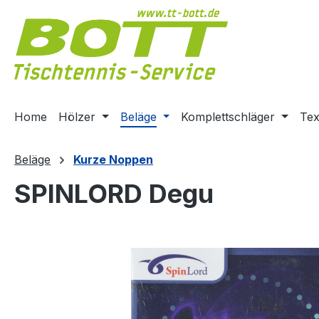
m Hauptinhalt springen
Zur Suche springen
Zur Hauptnavigation springen
Home
Hölzer
Beläge
Komplettschläger
Tex
Beläge
Kurze Noppen
SPINLORD Degu
Bildergalerie überspringen