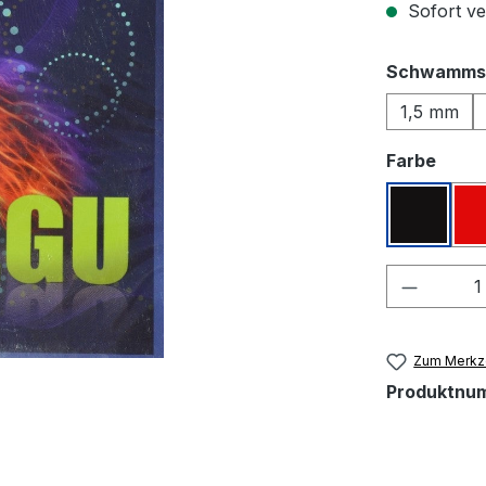
Sofort ver
Schwamms
1,5 mm
ausw
Farbe
Schwar
Produkt
Zum Merkze
Produktnu