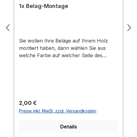
1x Belag-Montage
Sie wollen Ihre Beläge auf Ihrem Holz
montiert haben, dann wählen Sie aus
welche Farbe auf welcher Seite des
Holzes montiert werden soll. Die
Vorhandseite ist die Seite, die auf den
Bilder zusehen ist.Meistens ist die
Vorhandseite auf der das Emblem bzw.
eine Aufschrift zu sehen ist.Das
Kantenband ist bei der Belag Montage
Regulärer Preis:
2,00 €
inklusive.Bei den Komplettschläger
Preise inkl. MwSt. zzgl. Versandkosten
müssen Sie KEINE Belag-Montage mit in
den Warenkorb legen.
Details