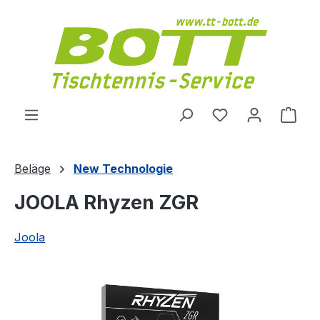
Zum Hauptinhalt springen
Du hast 0 Produ
Ware
Beläge
New Technologie
JOOLA Rhyzen ZGR
Joola
Bildergalerie überspringen