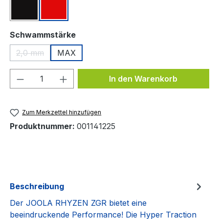
Schwarz
Rot
auswählen
Schwammstärke
2,0 mm
MAX
(Diese Option ist zurzeit nicht verfügbar.)
Produkt Anzahl: Gib den gewünschten We
In den Warenkorb
Zum Merkzettel hinzufügen
Produktnummer:
001141225
Beschreibung
Der JOOLA RHYZEN ZGR bietet eine
beeindruckende Performance! Die Hyper Traction