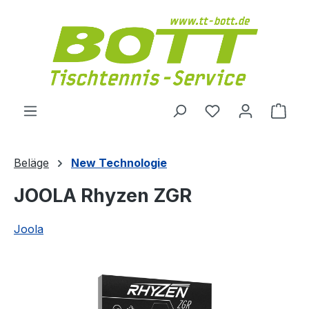
Zum Hauptinhalt springen
Du hast 0 Produ
Ware
Beläge
New Technologie
JOOLA Rhyzen ZGR
Joola
Bildergalerie überspringen