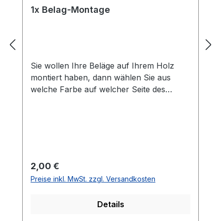
1x Belag-Montage
Sie wollen Ihre Beläge auf Ihrem Holz
montiert haben, dann wählen Sie aus
welche Farbe auf welcher Seite des
Holzes montiert werden soll. Die
Vorhandseite ist die Seite, die auf den
Bilder zusehen ist.Meistens ist die
Vorhandseite auf der das Emblem bzw.
eine Aufschrift zu sehen ist.Das
Kantenband ist bei der Belag Montage
Regulärer Preis:
2,00 €
inklusive.Bei den Komplettschläger
Preise inkl. MwSt. zzgl. Versandkosten
müssen Sie KEINE Belag-Montage mit in
den Warenkorb legen.
Details