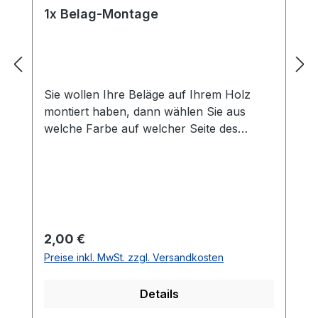
1x Belag-Montage
Sie wollen Ihre Beläge auf Ihrem Holz
montiert haben, dann wählen Sie aus
welche Farbe auf welcher Seite des
Holzes montiert werden soll. Die
Vorhandseite ist die Seite, die auf den
Bilder zusehen ist.Meistens ist die
Vorhandseite auf der das Emblem bzw.
eine Aufschrift zu sehen ist.Das
Kantenband ist bei der Belag Montage
Regulärer Preis:
2,00 €
inklusive.Bei den Komplettschläger
Preise inkl. MwSt. zzgl. Versandkosten
müssen Sie KEINE Belag-Montage mit in
den Warenkorb legen.
Details