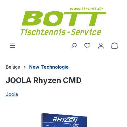
Zum Hauptinhalt springen
Du hast 0 Produ
Ware
Beläge
New Technologie
JOOLA Rhyzen CMD
Joola
Bildergalerie überspringen