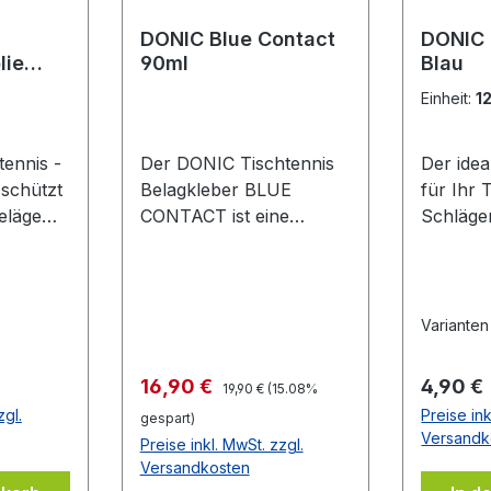
DONIC Blue Contact
DONIC
lie
90ml
Blau
lfolie
Einheit:
1
ennis -
Der DONIC Tischtennis
Der ide
 schützt
Belagkleber BLUE
für Ihr 
eläge
CONTACT ist eine
Schläge
Oxidation
Weiterentwicklung, die
selbstkl
lterung.
speziell auf großporige
schwar
d
Schwämme wie z.B. die
en des
DONIC Bluefire-
Varianten
deutlich
Belagserie abgestimmt
 Gute
wurde. Die dickflüssige
Regulärer Preis:
Verkaufspreis:
Regulär
16,90 €
4,90 €
19,90 €
(15.08%
icht
Konsistenz sorgt für eine
zgl.
Preise ink
gespart)
verbesserte
Versandk
Preise inkl. MwSt. zzgl.
r Folie
Klebewirkung und die
Versandkosten
Beläge können auch