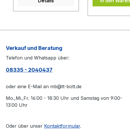
Details
In den Ware
bei der Belag Montage
Oberfläche des 
inklusive.Bei den
von Schmutz sä
Komplettschläger
(z.B. mit einem 
müssen Sie
Belagreiniger) b
KEINE Belag-Montage
die Belagschutzfo
mit in den Warenkorb
auflegen.
legen.
Verkauf und Beratung
Telefon und Whatsapp über:
08335 - 2040437
oder eine E-Mail an mb@tt-bott.de
Mo.,Mi.,Fr. 16:00 - 18:30 Uhr und Samstag von 9:00-
13:00 Uhr
Oder über unser
Kontaktformular
.