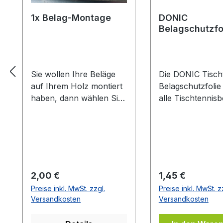
1x Belag-Montage
DONIC
Belagschutzfo
Formula Spezia
Sie wollen Ihre Beläge
Die DONIC Tischt
auf Ihrem Holz montiert
Belagschutzfolie
haben, dann wählen Sie
alle Tischtennisb
aus welche Farbe auf
vor Staub, Luft-
welcher Seite des Holzes
und vorzeitiger A
montiert werden soll. Die
Die Griffigkeit un
Vorhandseite ist die
Spieleigenschaft
Seite, die auf den Bilder
Belages bleiben 
zusehen ist.Meistens ist
länger erhalten.
Regulärer Preis:
Regulärer Preis:
2,00 €
1,45 €
die Vorhandseite auf der
Haftung durch le
Preise inkl. MwSt. zzgl.
Preise inkl. MwSt. z
das Emblem bzw. eine
selbstklebende
Versandkosten
Versandkosten
Aufschrift zu sehen
Eigenschaften de
ist.Das Kantenband ist
auf Ihrem Belag.