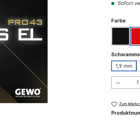
Sofort ver
ausw
Farbe
Schwar
Schwamms
1,9 mm
Produkt
Zum Merkze
Produktnu