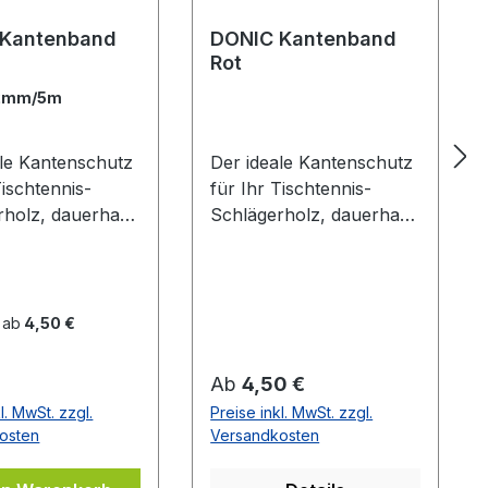
 Kantenband
DONIC Kantenband
Rot
2mm/5m
ale Kantenschutz
Der ideale Kantenschutz
Tischtennis-
für Ihr Tischtennis-
rholz, dauerhaft
Schlägerholz, dauerhaft
ebend. Blau mit
selbstklebend. Schwarz
zem DONIC Logo
mit rotem Donic Logo
 ab
4,50 €
er Preis:
Regulärer Preis:
Ab
4,50 €
l. MwSt. zzgl.
Preise inkl. MwSt. zzgl.
osten
Versandkosten