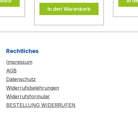
nkorb
In d
Belages
wieder problemlos
In den Warenkorb
ubern
abgezogen werden,
DONIC
ohne dass der
evor Sie
Schwamm ausreißt bzw.
lie
beschädigt wird. Durch
Anwendung von
mehreren
Rechtliches
Kleberschichten auf dem
Impressum
Belag wird der Belag
noch spinfreudiger und
AGB
temporeicher. Der BLUE
Datenschutz
CONTACT beinhaltet
Widerrufsbelehrungen
keine flüchtigen
Widerrufsformular
organischen
BESTELLUNG WIDERRUFEN
Lösungsmittel und darf
daher ITTF konform bei
allen Wettkämpfen
eingesetzt werden.
Lieferzubehör: 90ml