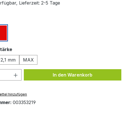
fügbar, Lieferzeit: 2-5 Tage
ählen
z
Rot
auswählen
tärke
2,1 mm
MAX
 Anzahl: Gib den gewünschten Wert ein 
In den Warenkorb
ttel hinzufügen
mmer:
003353219