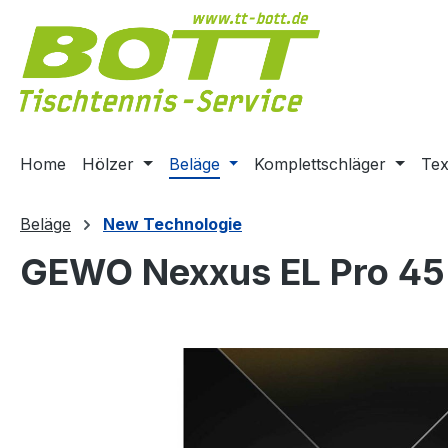
m Hauptinhalt springen
Zur Suche springen
Zur Hauptnavigation springen
Home
Hölzer
Beläge
Komplettschläger
Tex
Beläge
New Technologie
GEWO Nexxus EL Pro 45
Bildergalerie überspringen