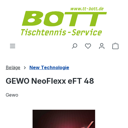
Zum Hauptinhalt springen
Du hast 0 Produ
Ware
Beläge
New Technologie
GEWO NeoFlexx eFT 48
Gewo
Bildergalerie überspringen