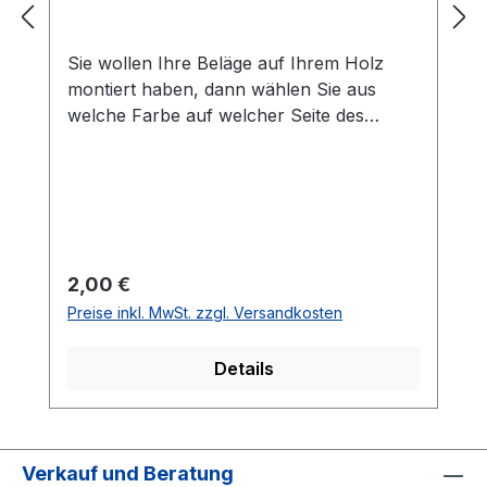
Sie wollen Ihre Beläge auf Ihrem Holz
montiert haben, dann wählen Sie aus
welche Farbe auf welcher Seite des
Holzes montiert werden soll. Die
Vorhandseite ist die Seite, die auf den
Bilder zusehen ist.Meistens ist die
Vorhandseite auf der das Emblem bzw.
eine Aufschrift zu sehen ist.Das
Kantenband ist bei der Belag Montage
Regulärer Preis:
2,00 €
inklusive.Bei den Komplettschläger
Preise inkl. MwSt. zzgl. Versandkosten
müssen Sie KEINE Belag-Montage mit in
den Warenkorb legen.
Details
Verkauf und Beratung