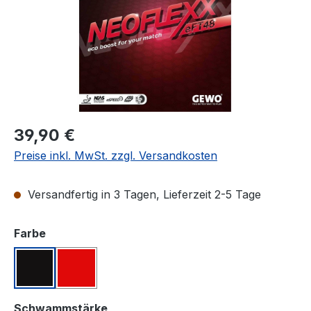
Regulärer Preis:
39,90 €
Preise inkl. MwSt. zzgl. Versandkosten
Versandfertig in 3 Tagen, Lieferzeit 2-5 Tage
auswählen
Farbe
Schwarz
Rot
auswählen
Schwammstärke