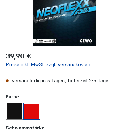
Regulärer Preis:
39,90 €
Preise inkl. MwSt. zzgl. Versandkosten
Versandfertig in 5 Tagen, Lieferzeit 2-5 Tage
auswählen
Farbe
Schwarz
Rot
auswählen
Schwammstärke