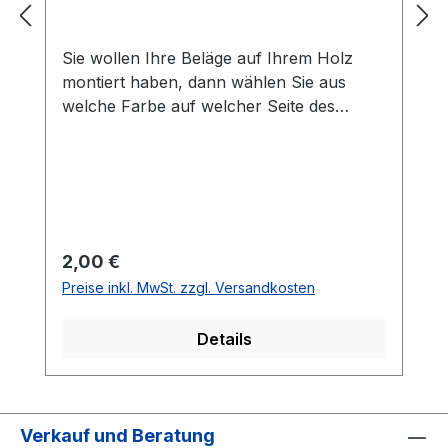
Sie wollen Ihre Beläge auf Ihrem Holz
montiert haben, dann wählen Sie aus
welche Farbe auf welcher Seite des
Holzes montiert werden soll. Die
Vorhandseite ist die Seite, die auf den
Bilder zusehen ist.Meistens ist die
Vorhandseite auf der das Emblem bzw.
eine Aufschrift zu sehen ist.Das
Kantenband ist bei der Belag Montage
Regulärer Preis:
2,00 €
inklusive.Bei den Komplettschläger
Preise inkl. MwSt. zzgl. Versandkosten
müssen Sie KEINE Belag-Montage mit in
den Warenkorb legen.
Details
Verkauf und Beratung