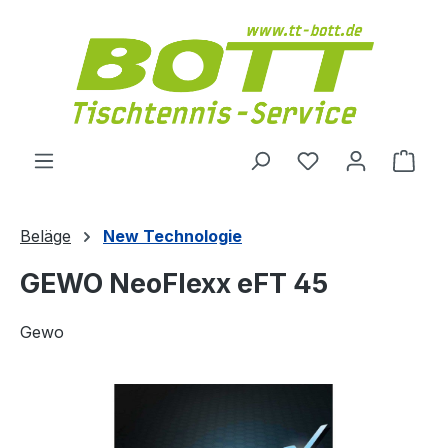
Zum Hauptinhalt springen
Du hast 0 Produ
Ware
Beläge
New Technologie
GEWO NeoFlexx eFT 45
Gewo
Bildergalerie überspringen