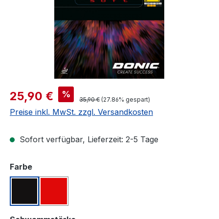
Verkaufspreis:
%
25,90 €
Regulärer Preis:
35,90 €
(27.86% gespart)
Preise inkl. MwSt. zzgl. Versandkosten
Sofort verfügbar, Lieferzeit: 2-5 Tage
auswählen
Farbe
Schwarz
Rot
auswählen