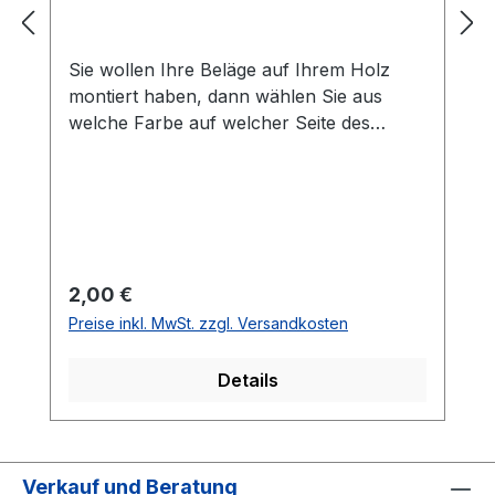
Sie wollen Ihre Beläge auf Ihrem Holz
montiert haben, dann wählen Sie aus
welche Farbe auf welcher Seite des
Holzes montiert werden soll. Die
Vorhandseite ist die Seite, die auf den
Bilder zusehen ist.Meistens ist die
Vorhandseite auf der das Emblem bzw.
eine Aufschrift zu sehen ist.Das
Kantenband ist bei der Belag Montage
Regulärer Preis:
2,00 €
inklusive.Bei den Komplettschläger
Preise inkl. MwSt. zzgl. Versandkosten
müssen Sie KEINE Belag-Montage mit in
den Warenkorb legen.
Details
Verkauf und Beratung