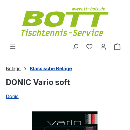
Zum Hauptinhalt springen
Du hast 0 Produ
Ware
Beläge
Klassische Beläge
DONIC Vario soft
Donic
Bildergalerie überspringen