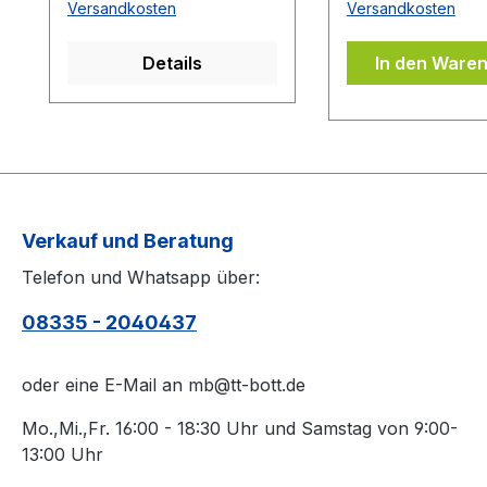
Versandkosten
Versandkosten
Aufschrift zu sehen
Eigenschaften de
ist.Das Kantenband ist
auf Ihrem Belag.
Details
In den Ware
bei der Belag Montage
Oberfläche des 
inklusive.Bei den
von Schmutz sä
Komplettschläger
(z.B. mit einem 
müssen Sie
Belagreiniger) b
KEINE Belag-Montage
die Belagschutzfo
mit in den Warenkorb
auflegen.
legen.
Verkauf und Beratung
Telefon und Whatsapp über:
08335 - 2040437
oder eine E-Mail an mb@tt-bott.de
Mo.,Mi.,Fr. 16:00 - 18:30 Uhr und Samstag von 9:00-
13:00 Uhr