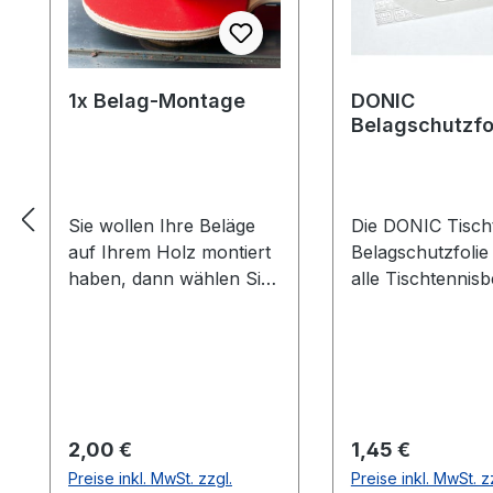
1x Belag-Montage
DONIC
Belagschutzfo
Formula Spezia
Sie wollen Ihre Beläge
Die DONIC Tischt
auf Ihrem Holz montiert
Belagschutzfolie
haben, dann wählen Sie
alle Tischtennisb
aus welche Farbe auf
vor Staub, Luft-
welcher Seite des Holzes
und vorzeitiger A
montiert werden soll. Die
Die Griffigkeit un
Vorhandseite ist die
Spieleigenschaft
Seite, die auf den Bilder
Belages bleiben 
zusehen ist.Meistens ist
länger erhalten.
Regulärer Preis:
Regulärer Preis:
2,00 €
1,45 €
die Vorhandseite auf der
Haftung durch le
Preise inkl. MwSt. zzgl.
Preise inkl. MwSt. z
das Emblem bzw. eine
selbstklebende