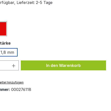
fügbar, Lieferzeit: 2-5 Tage
ählen
z
Rot
auswählen
tärke
1,8 mm
 Anzahl: Gib den gewünschten Wert ein 
In den Warenkorb
ttel hinzufügen
mmer:
000276118