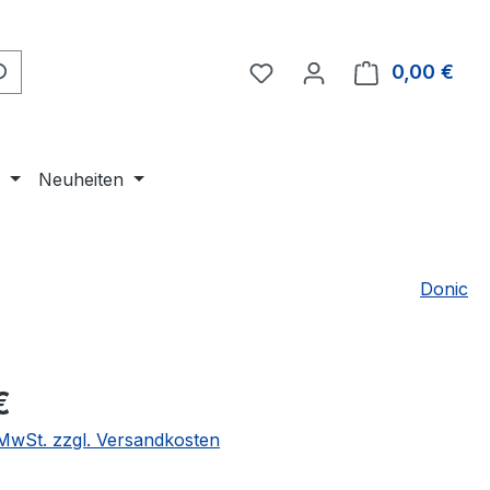
Du hast 0 Produkte auf 
0,00 €
Ware
e
Neuheiten
Donic
eis:
€
. MwSt. zzgl. Versandkosten