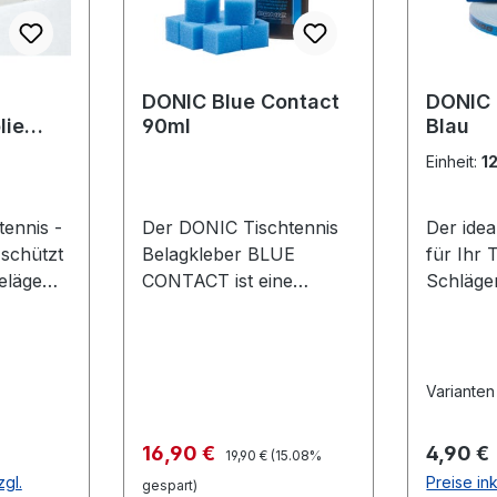
DONIC Blue Contact
DONIC
lie
90ml
Blau
lfolie
Einheit:
1
ennis -
Der DONIC Tischtennis
Der ide
 schützt
Belagkleber BLUE
für Ihr 
eläge
CONTACT ist eine
Schläge
Oxidation
Weiterentwicklung, die
selbstkl
lterung.
speziell auf großporige
schwar
d
Schwämme wie z.B. die
en des
DONIC Bluefire-
Varianten
deutlich
Belagserie abgestimmt
 Gute
wurde. Die dickflüssige
Regulärer Preis:
Verkaufspreis:
Regulär
16,90 €
4,90 €
19,90 €
(15.08%
icht
Konsistenz sorgt für eine
zgl.
Preise ink
gespart)
verbesserte