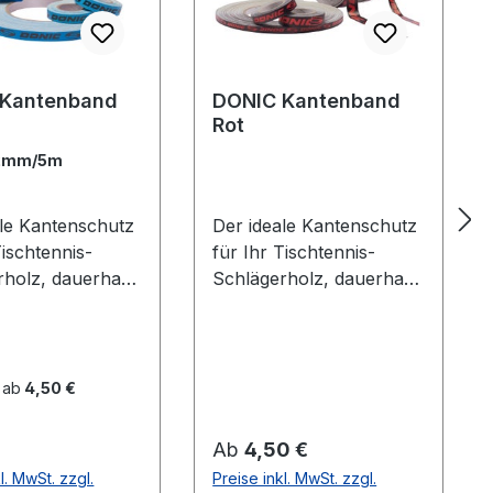
 Kantenband
DONIC Kantenband
Rot
2mm/5m
ale Kantenschutz
Der ideale Kantenschutz
Tischtennis-
für Ihr Tischtennis-
rholz, dauerhaft
Schlägerholz, dauerhaft
ebend. Blau mit
selbstklebend. Schwarz
zem DONIC Logo
mit rotem Donic Logo
 ab
4,50 €
er Preis:
Regulärer Preis:
Ab
4,50 €
l. MwSt. zzgl.
Preise inkl. MwSt. zzgl.