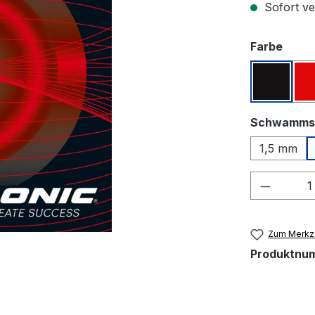
Sofort ver
ausw
Farbe
Schwar
Schwamms
1,5 mm
Produkt
Zum Merkze
Produktnu