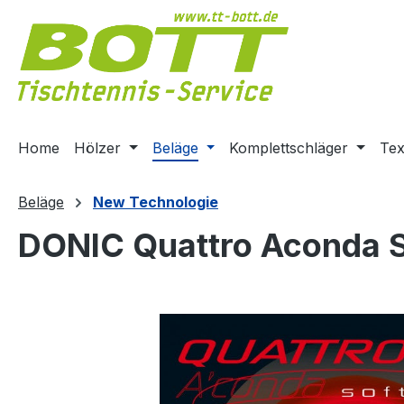
m Hauptinhalt springen
Zur Suche springen
Zur Hauptnavigation springen
Home
Hölzer
Beläge
Komplettschläger
Tex
Beläge
New Technologie
DONIC Quattro Aconda S
Bildergalerie überspringen