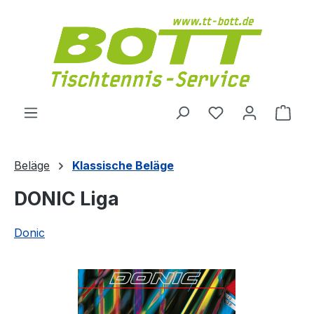
Zum Hauptinhalt springen
Du hast 0 Produ
Ware
Beläge
Klassische Beläge
DONIC Liga
Donic
Bildergalerie überspringen