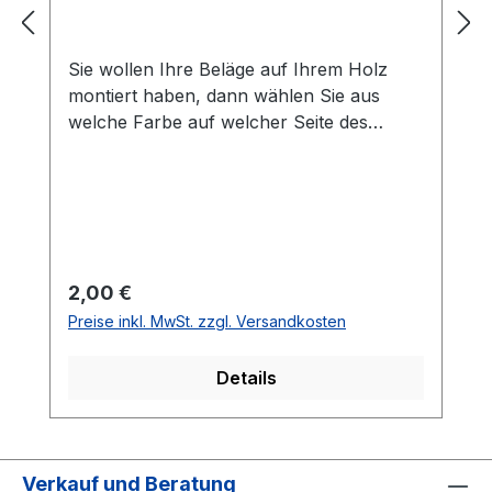
Sie wollen Ihre Beläge auf Ihrem Holz
montiert haben, dann wählen Sie aus
welche Farbe auf welcher Seite des
Holzes montiert werden soll. Die
Vorhandseite ist die Seite, die auf den
Bilder zusehen ist.Meistens ist die
Vorhandseite auf der das Emblem bzw.
eine Aufschrift zu sehen ist.Das
Kantenband ist bei der Belag Montage
Regulärer Preis:
2,00 €
inklusive.Bei den Komplettschläger
Preise inkl. MwSt. zzgl. Versandkosten
müssen Sie KEINE Belag-Montage mit in
den Warenkorb legen.
Details
Verkauf und Beratung