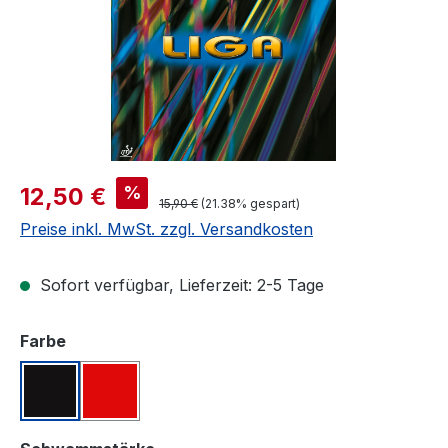
Verkaufspreis:
%
12,50 €
Regulärer Preis:
15,90 €
(21.38% gespart)
Preise inkl. MwSt. zzgl. Versandkosten
Sofort verfügbar, Lieferzeit: 2-5 Tage
auswählen
Farbe
Schwarz
Rot
auswählen