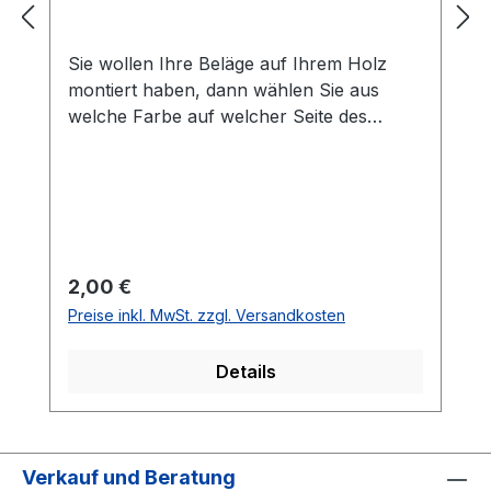
Sie wollen Ihre Beläge auf Ihrem Holz
montiert haben, dann wählen Sie aus
welche Farbe auf welcher Seite des
Holzes montiert werden soll. Die
Vorhandseite ist die Seite, die auf den
Bilder zusehen ist.Meistens ist die
Vorhandseite auf der das Emblem bzw.
eine Aufschrift zu sehen ist.Das
Kantenband ist bei der Belag Montage
Regulärer Preis:
2,00 €
inklusive.Bei den Komplettschläger
Preise inkl. MwSt. zzgl. Versandkosten
müssen Sie KEINE Belag-Montage mit in
den Warenkorb legen.
Details
Verkauf und Beratung