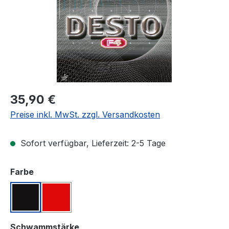
Regulärer Preis:
35,90 €
Preise inkl. MwSt. zzgl. Versandkosten
Sofort verfügbar, Lieferzeit: 2-5 Tage
auswählen
Farbe
Schwarz
Rot
auswählen
Schwammstärke