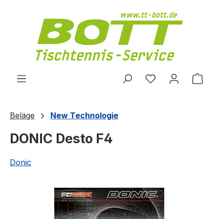
Zum Hauptinhalt springen
Du hast 0 Produ
Ware
Beläge
New Technologie
DONIC Desto F4
Donic
Bildergalerie überspringen