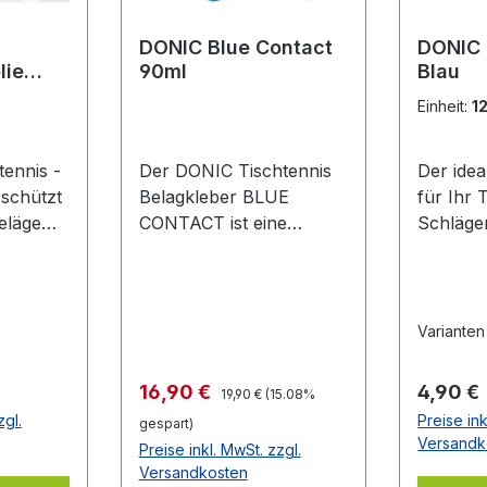
DONIC Blue Contact
DONIC
lie
90ml
Blau
lfolie
Einheit:
1
ennis -
Der DONIC Tischtennis
Der ide
 schützt
Belagkleber BLUE
für Ihr 
eläge
CONTACT ist eine
Schläge
Oxidation
Weiterentwicklung, die
selbstkl
lterung.
speziell auf großporige
schwar
d
Schwämme wie z.B. die
en des
DONIC Bluefire-
Varianten
deutlich
Belagserie abgestimmt
 Gute
wurde. Die dickflüssige
Regulärer Preis:
Verkaufspreis:
Regulär
16,90 €
4,90 €
19,90 €
(15.08%
icht
Konsistenz sorgt für eine
zgl.
Preise ink
gespart)
verbesserte
Versandk
Preise inkl. MwSt. zzgl.
r Folie
Klebewirkung und die
Versandkosten
Beläge können auch