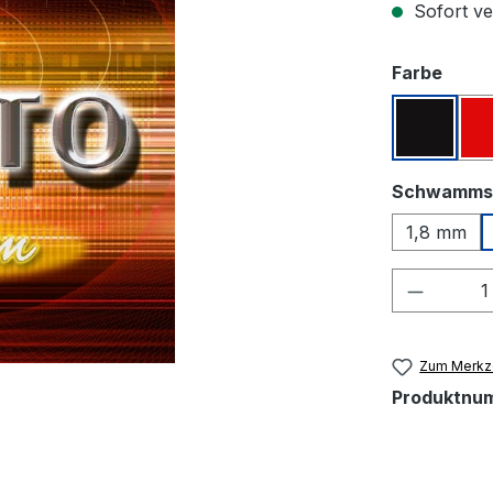
Sofort ver
ausw
Farbe
Schwar
Schwamms
1,8 mm
Produkt
Zum Merkze
Produktnu