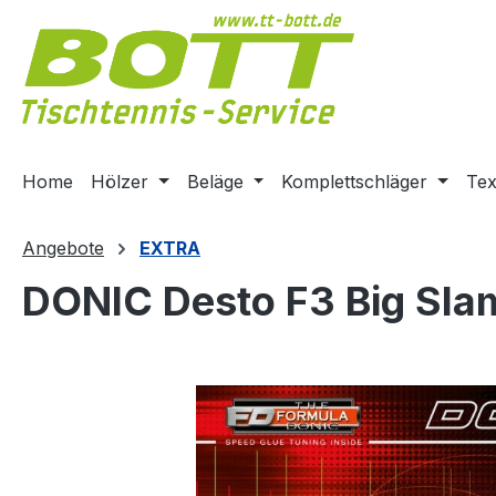
m Hauptinhalt springen
Zur Suche springen
Zur Hauptnavigation springen
Home
Hölzer
Beläge
Komplettschläger
Tex
Angebote
EXTRA
DONIC Desto F3 Big Sla
Bildergalerie überspringen