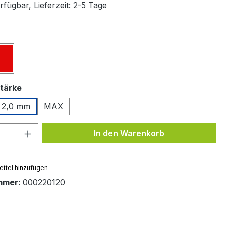
fügbar, Lieferzeit: 2-5 Tage
ählen
z
Rot
auswählen
tärke
2,0 mm
MAX
 Anzahl: Gib den gewünschten Wert ein 
In den Warenkorb
ttel hinzufügen
mmer:
000220120