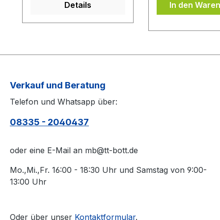
Details
In den Ware
bei der Belag Montage
Oberfläche des 
inklusive.Bei den
von Schmutz sä
Komplettschläger
(z.B. mit einem 
müssen Sie
Belagreiniger) b
KEINE Belag-Montage
die Belagschutzfo
mit in den Warenkorb
auflegen.
legen.
Verkauf und Beratung
Telefon und Whatsapp über:
08335 - 2040437
oder eine E-Mail an mb@tt-bott.de
Mo.,Mi.,Fr. 16:00 - 18:30 Uhr und Samstag von 9:00-
13:00 Uhr
Oder über unser
Kontaktformular
.