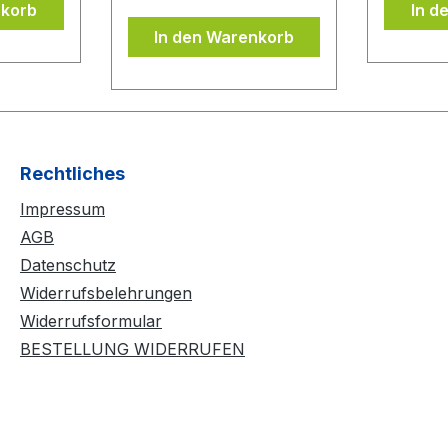
nkorb
In d
Belages
wieder problemlos
In den Warenkorb
ubern
abgezogen werden,
DONIC
ohne dass der
evor Sie
Schwamm ausreißt bzw.
lie
beschädigt wird. Durch
Anwendung von
mehreren
Rechtliches
Kleberschichten auf dem
Impressum
Belag wird der Belag
noch spinfreudiger und
AGB
temporeicher. Der BLUE
Datenschutz
CONTACT beinhaltet
Widerrufsbelehrungen
keine flüchtigen
Widerrufsformular
organischen
BESTELLUNG WIDERRUFEN
Lösungsmittel und darf
daher ITTF konform bei
allen Wettkämpfen
eingesetzt werden.