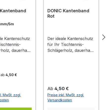
 Kantenband
DONIC Kantenband
Rot
2mm/5m
ale Kantenschutz
Der ideale Kantenschutz
Tischtennis-
für Ihr Tischtennis-
rholz, dauerhaft
Schlägerholz, dauerhaft
ebend. Blau mit
selbstklebend. Schwarz
zem DONIC Logo
mit rotem Donic Logo
 ab
4,50 €
er Preis:
Regulärer Preis:
Ab
4,50 €
l. MwSt. zzgl.
Preise inkl. MwSt. zzgl.
osten
Versandkosten