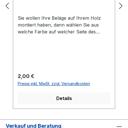
Sie wollen Ihre Beläge auf Ihrem Holz
montiert haben, dann wählen Sie aus
welche Farbe auf welcher Seite des
Holzes montiert werden soll. Die
Vorhandseite ist die Seite, die auf den
Bilder zusehen ist.Meistens ist die
Vorhandseite auf der das Emblem bzw.
eine Aufschrift zu sehen ist.Das
Kantenband ist bei der Belag Montage
Regulärer Preis:
2,00 €
inklusive.Bei den Komplettschläger
Preise inkl. MwSt. zzgl. Versandkosten
müssen Sie KEINE Belag-Montage mit in
den Warenkorb legen.
Details
Verkauf und Beratung