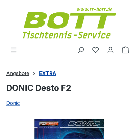
Zum Hauptinhalt springen
Du hast 0 Produ
Ware
Angebote
EXTRA
DONIC Desto F2
Donic
Bildergalerie überspringen