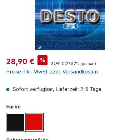
Verkaufspreis:
%
28,90 €
Regulärer Preis:
39,90 €
(27.57% gespart)
Preise inkl. MwSt. zzgl. Versandkosten
Sofort verfügbar, Lieferzeit: 2-5 Tage
auswählen
Farbe
Schwarz
Rot
auswählen