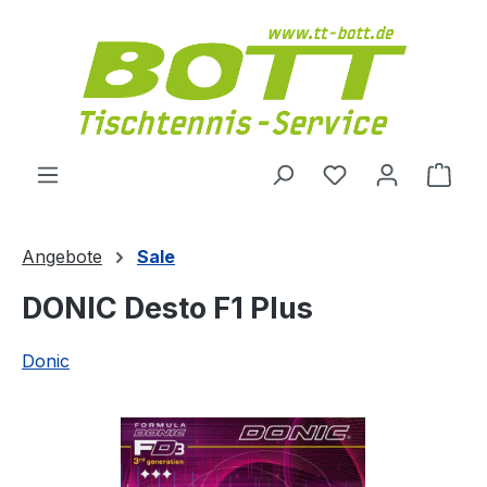
Zum Hauptinhalt springen
Du hast 0 Produ
Ware
Angebote
Sale
DONIC Desto F1 Plus
Donic
Bildergalerie überspringen