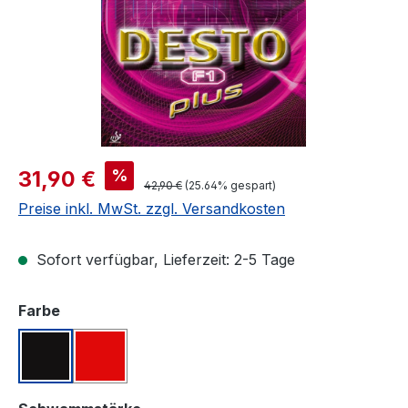
Verkaufspreis:
%
31,90 €
Regulärer Preis:
42,90 €
(25.64% gespart)
Preise inkl. MwSt. zzgl. Versandkosten
Sofort verfügbar, Lieferzeit: 2-5 Tage
auswählen
Farbe
Schwarz
Rot
auswählen