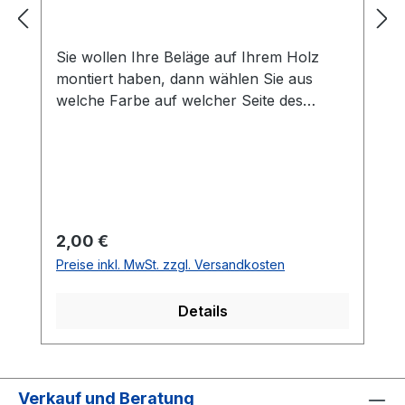
Sie wollen Ihre Beläge auf Ihrem Holz
montiert haben, dann wählen Sie aus
welche Farbe auf welcher Seite des
Holzes montiert werden soll. Die
Vorhandseite ist die Seite, die auf den
Bilder zusehen ist.Meistens ist die
Vorhandseite auf der das Emblem bzw.
eine Aufschrift zu sehen ist.Das
Kantenband ist bei der Belag Montage
Regulärer Preis:
2,00 €
inklusive.Bei den Komplettschläger
Preise inkl. MwSt. zzgl. Versandkosten
müssen Sie KEINE Belag-Montage mit in
den Warenkorb legen.
Details
Verkauf und Beratung