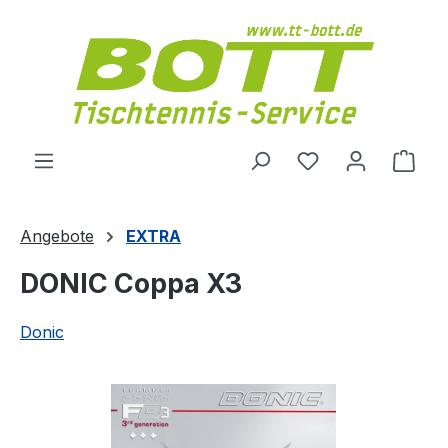
Zum Hauptinhalt springen
Du hast 0 Produ
Ware
Angebote
EXTRA
DONIC Coppa X3
Donic
Bildergalerie überspringen