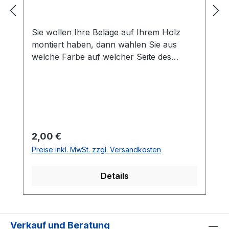
Sie wollen Ihre Beläge auf Ihrem Holz
montiert haben, dann wählen Sie aus
welche Farbe auf welcher Seite des
Holzes montiert werden soll. Die
Vorhandseite ist die Seite, die auf den
Bilder zusehen ist.Meistens ist die
Vorhandseite auf der das Emblem bzw.
eine Aufschrift zu sehen ist.Das
Kantenband ist bei der Belag Montage
Regulärer Preis:
2,00 €
inklusive.Bei den Komplettschläger
Preise inkl. MwSt. zzgl. Versandkosten
müssen Sie KEINE Belag-Montage mit in
den Warenkorb legen.
Details
Verkauf und Beratung