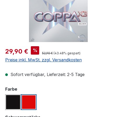
Verkaufspreis:
%
29,90 €
Regulärer Preis:
52,90 €
(43.48% gespart)
Preise inkl. MwSt. zzgl. Versandkosten
Sofort verfügbar, Lieferzeit: 2-5 Tage
auswählen
Farbe
Schwarz
Rot
auswählen