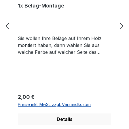
1x Belag-Montage
Sie wollen Ihre Beläge auf Ihrem Holz
montiert haben, dann wählen Sie aus
welche Farbe auf welcher Seite des
Holzes montiert werden soll. Die
Vorhandseite ist die Seite, die auf den
Bilder zusehen ist.Meistens ist die
Vorhandseite auf der das Emblem bzw.
eine Aufschrift zu sehen ist.Das
Kantenband ist bei der Belag Montage
Regulärer Preis:
2,00 €
inklusive.Bei den Komplettschläger
Preise inkl. MwSt. zzgl. Versandkosten
müssen Sie KEINE Belag-Montage mit in
den Warenkorb legen.
Details