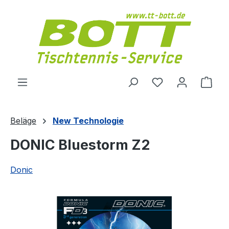
Zum Hauptinhalt springen
Du hast 0 Produ
Ware
Beläge
New Technologie
DONIC Bluestorm Z2
Donic
Bildergalerie überspringen