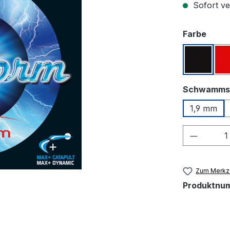
Sofort ver
ausw
Farbe
Schwar
Schwamms
1,9 mm
Produkt
Zum Merkze
Produktnu