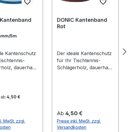
 Kantenband
DONIC Kantenband
Rot
2mm/5m
ale Kantenschutz
Der ideale Kantenschutz
Tischtennis-
für Ihr Tischtennis-
rholz, dauerhaft
Schlägerholz, dauerhaft
ebend. Blau mit
selbstklebend. Schwarz
zem DONIC Logo
mit rotem Donic Logo
 ab
4,50 €
er Preis:
Regulärer Preis:
Ab
4,50 €
l. MwSt. zzgl.
Preise inkl. MwSt. zzgl.
osten
Versandkosten