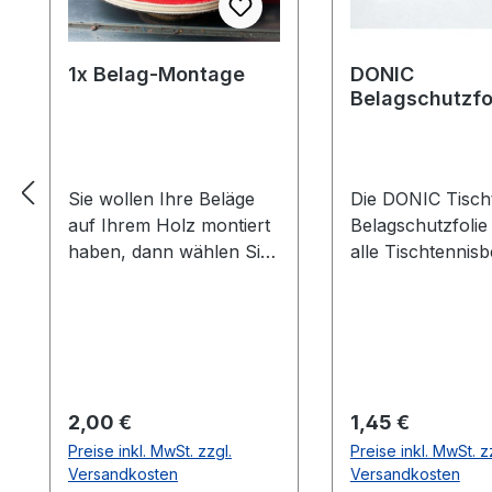
1x Belag-Montage
DONIC
Belagschutzfo
Formula Spezia
Sie wollen Ihre Beläge
Die DONIC Tischt
auf Ihrem Holz montiert
Belagschutzfolie
haben, dann wählen Sie
alle Tischtennisb
aus welche Farbe auf
vor Staub, Luft-
welcher Seite des Holzes
und vorzeitiger A
montiert werden soll. Die
Die Griffigkeit un
Vorhandseite ist die
Spieleigenschaft
Seite, die auf den Bilder
Belages bleiben 
zusehen ist.Meistens ist
länger erhalten.
Regulärer Preis:
Regulärer Preis:
2,00 €
1,45 €
die Vorhandseite auf der
Haftung durch le
Preise inkl. MwSt. zzgl.
Preise inkl. MwSt. z
das Emblem bzw. eine
selbstklebende
Versandkosten
Versandkosten
Aufschrift zu sehen
Eigenschaften de