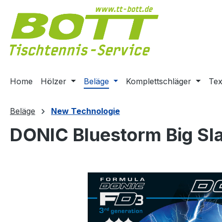
m Hauptinhalt springen
Zur Suche springen
Zur Hauptnavigation springen
Home
Hölzer
Beläge
Komplettschläger
Tex
Beläge
New Technologie
DONIC Bluestorm Big Sl
Bildergalerie überspringen