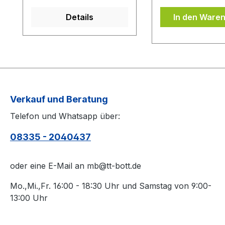
ist.Das Kantenband ist
auf Ihrem Belag.
Details
In den Ware
bei der Belag Montage
Oberfläche des 
inklusive.Bei den
von Schmutz sä
Komplettschläger
(z.B. mit einem 
müssen Sie
Belagreiniger) b
KEINE Belag-Montage
die Belagschutzfo
mit in den Warenkorb
auflegen.
legen.
Verkauf und Beratung
Telefon und Whatsapp über:
08335 - 2040437
oder eine E-Mail an mb@tt-bott.de
Mo.,Mi.,Fr. 16:00 - 18:30 Uhr und Samstag von 9:00-
13:00 Uhr