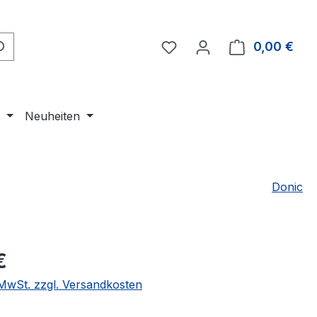
Du hast 0 Produkte auf 
0,00 €
Ware
e
Neuheiten
Donic
eis:
€
. MwSt. zzgl. Versandkosten