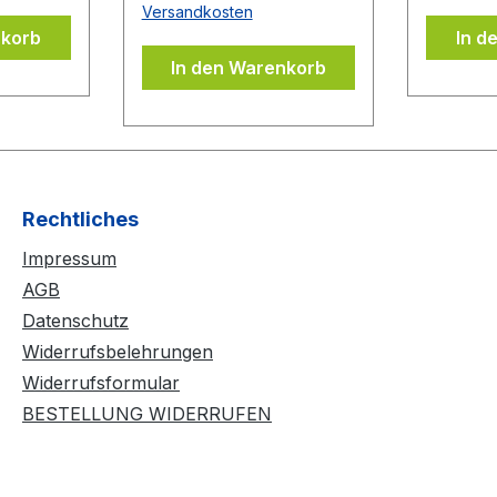
Versandkosten
Beläge können auch
nkorb
In d
Belages
wieder problemlos
In den Warenkorb
ubern
abgezogen werden,
DONIC
ohne dass der
evor Sie
Schwamm ausreißt bzw.
lie
beschädigt wird. Durch
Anwendung von
mehreren
Rechtliches
Kleberschichten auf dem
Impressum
Belag wird der Belag
noch spinfreudiger und
AGB
temporeicher. Der BLUE
Datenschutz
CONTACT beinhaltet
Widerrufsbelehrungen
keine flüchtigen
Widerrufsformular
organischen
BESTELLUNG WIDERRUFEN
Lösungsmittel und darf
daher ITTF konform bei
allen Wettkämpfen