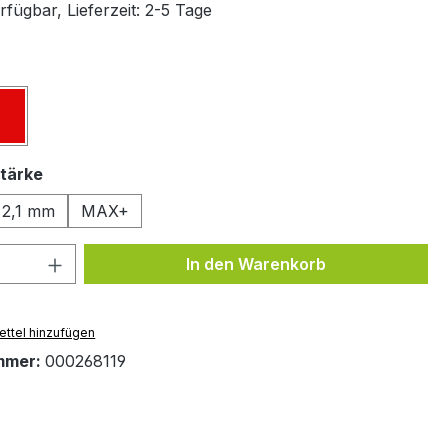
fügbar, Lieferzeit: 2-5 Tage
ählen
z
Rot
auswählen
tärke
2,1 mm
MAX+
 Anzahl: Gib den gewünschten Wert ein 
In den Warenkorb
ttel hinzufügen
mmer:
000268119