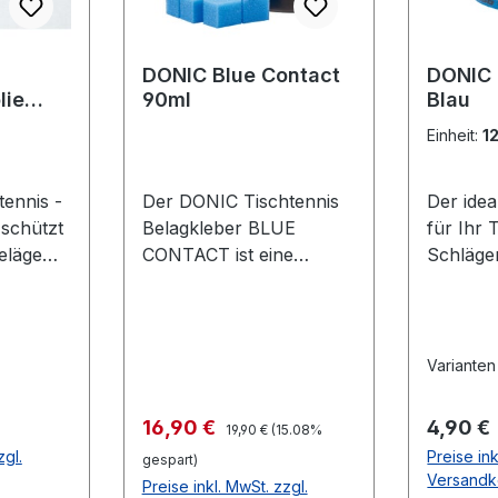
DONIC Blue Contact
DONIC
lie
90ml
Blau
lfolie
Einheit:
1
ennis -
Der DONIC Tischtennis
Der ide
 schützt
Belagkleber BLUE
für Ihr 
eläge
CONTACT ist eine
Schläge
Oxidation
Weiterentwicklung, die
selbstkl
lterung.
speziell auf großporige
schwar
d
Schwämme wie z.B. die
en des
DONIC Bluefire-
Varianten
deutlich
Belagserie abgestimmt
 Gute
wurde. Die dickflüssige
Regulärer Preis:
Verkaufspreis:
Regulär
16,90 €
4,90 €
19,90 €
(15.08%
icht
Konsistenz sorgt für eine
zgl.
Preise ink
gespart)
verbesserte
Versandk
Preise inkl. MwSt. zzgl.
r Folie
Klebewirkung und die