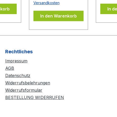
Versandkosten
Beläge können auch
nkorb
In d
Belages
wieder problemlos
In den Warenkorb
ubern
abgezogen werden,
DONIC
ohne dass der
evor Sie
Schwamm ausreißt bzw.
lie
beschädigt wird. Durch
Anwendung von
mehreren
Rechtliches
Kleberschichten auf dem
Impressum
Belag wird der Belag
noch spinfreudiger und
AGB
temporeicher. Der BLUE
Datenschutz
CONTACT beinhaltet
Widerrufsbelehrungen
keine flüchtigen
Widerrufsformular
organischen
BESTELLUNG WIDERRUFEN
Lösungsmittel und darf
daher ITTF konform bei
allen Wettkämpfen