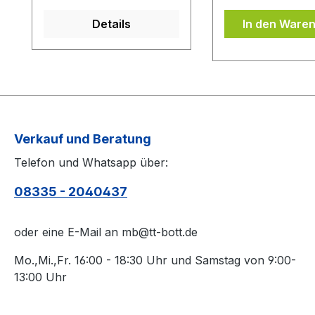
ist.Das Kantenband ist
auf Ihrem Belag.
Details
In den Ware
bei der Belag Montage
Oberfläche des 
inklusive.Bei den
von Schmutz sä
Komplettschläger
(z.B. mit einem 
müssen Sie
Belagreiniger) b
KEINE Belag-Montage
die Belagschutzfo
mit in den Warenkorb
auflegen.
legen.
Verkauf und Beratung
Telefon und Whatsapp über:
08335 - 2040437
oder eine E-Mail an mb@tt-bott.de
Mo.,Mi.,Fr. 16:00 - 18:30 Uhr und Samstag von 9:00-
13:00 Uhr