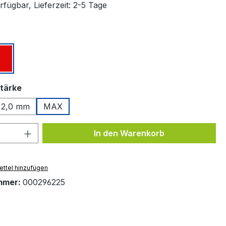
fügbar, Lieferzeit: 2-5 Tage
ählen
z
Rot
auswählen
tärke
2,0 mm
MAX
 Anzahl: Gib den gewünschten Wert ein 
In den Warenkorb
ttel hinzufügen
mmer:
000296225