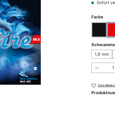
Sofort ver
ausw
Farbe
Schwar
Schwamms
1,8 mm
Produkt
Zum Merkze
Produktnu