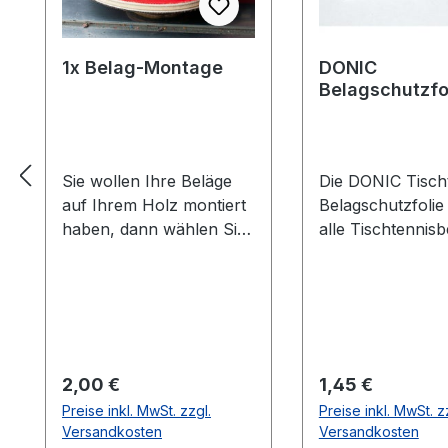
1x Belag-Montage
DONIC
Belagschutzfo
Formula Spezia
Sie wollen Ihre Beläge
Die DONIC Tischt
auf Ihrem Holz montiert
Belagschutzfolie
haben, dann wählen Sie
alle Tischtennisb
aus welche Farbe auf
vor Staub, Luft-
welcher Seite des Holzes
und vorzeitiger A
montiert werden soll. Die
Die Griffigkeit un
Vorhandseite ist die
Spieleigenschaft
Seite, die auf den Bilder
Belages bleiben 
zusehen ist.Meistens ist
länger erhalten.
Regulärer Preis:
Regulärer Preis:
2,00 €
1,45 €
die Vorhandseite auf der
Haftung durch le
Preise inkl. MwSt. zzgl.
Preise inkl. MwSt. z
das Emblem bzw. eine
selbstklebende
Versandkosten
Versandkosten
Aufschrift zu sehen
Eigenschaften de