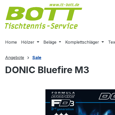
m Hauptinhalt springen
Zur Suche springen
Zur Hauptnavigation springen
Home
Hölzer
Beläge
Komplettschläger
Tex
Angebote
Sale
DONIC Bluefire M3
Bildergalerie überspringen