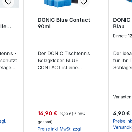
DONIC Blue Contact
DONIC
lie
90ml
Blau
lfolie
Einheit:
1
ennis -
Der DONIC Tischtennis
Der ide
 schützt
Belagkleber BLUE
für Ihr 
eläge
CONTACT ist eine
Schläge
Oxidation
Weiterentwicklung, die
selbstkl
lterung.
speziell auf großporige
schwar
d
Schwämme wie z.B. die
en des
DONIC Bluefire-
Varianten
deutlich
Belagserie abgestimmt
 Gute
wurde. Die dickflüssige
Regulärer Preis:
Verkaufspreis:
Regulär
16,90 €
4,90 €
19,90 €
(15.08%
icht
Konsistenz sorgt für eine
zgl.
Preise ink
gespart)
verbesserte
Versandk
Preise inkl. MwSt. zzgl.
r Folie
Klebewirkung und die