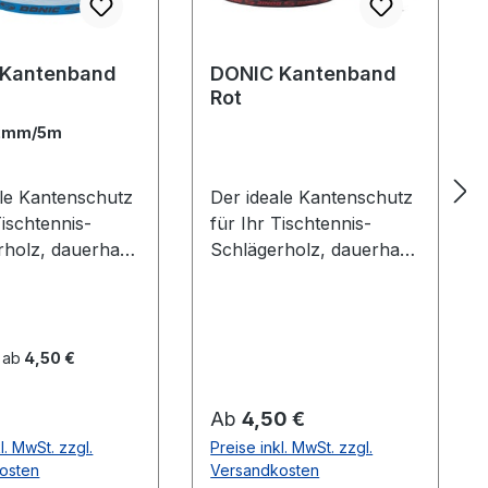
 Kantenband
DONIC Kantenband
Rot
2mm/5m
ale Kantenschutz
Der ideale Kantenschutz
Tischtennis-
für Ihr Tischtennis-
rholz, dauerhaft
Schlägerholz, dauerhaft
ebend. Blau mit
selbstklebend. Schwarz
zem DONIC Logo
mit rotem Donic Logo
 ab
4,50 €
er Preis:
Regulärer Preis:
Ab
4,50 €
l. MwSt. zzgl.
Preise inkl. MwSt. zzgl.
osten
Versandkosten