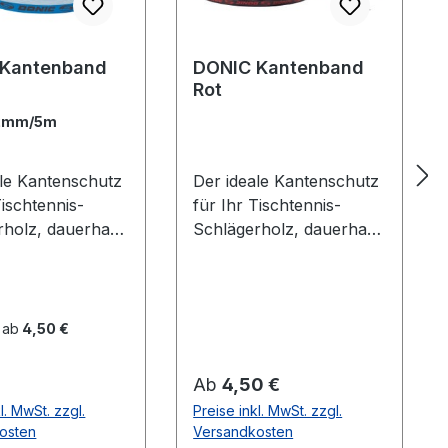
 Kantenband
DONIC Kantenband
Rot
2mm/5m
ale Kantenschutz
Der ideale Kantenschutz
Tischtennis-
für Ihr Tischtennis-
rholz, dauerhaft
Schlägerholz, dauerhaft
ebend. Blau mit
selbstklebend. Schwarz
zem DONIC Logo
mit rotem Donic Logo
 ab
4,50 €
er Preis:
Regulärer Preis:
Ab
4,50 €
l. MwSt. zzgl.
Preise inkl. MwSt. zzgl.
osten
Versandkosten