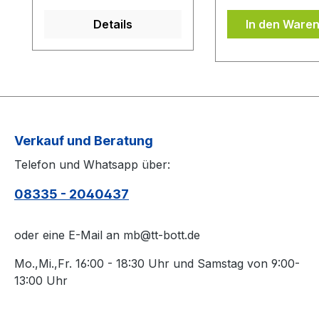
ist.Das Kantenband ist
auf Ihrem Belag.
Details
In den Ware
bei der Belag Montage
Oberfläche des 
inklusive.Bei den
von Schmutz sä
Komplettschläger
(z.B. mit einem 
müssen Sie
Belagreiniger) b
KEINE Belag-Montage
die Belagschutzfo
mit in den Warenkorb
auflegen.
legen.
Verkauf und Beratung
Telefon und Whatsapp über:
08335 - 2040437
oder eine E-Mail an mb@tt-bott.de
Mo.,Mi.,Fr. 16:00 - 18:30 Uhr und Samstag von 9:00-
13:00 Uhr