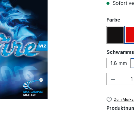
Sofort ver
ausw
Farbe
Schwar
Schwamms
1,8 mm
Produkt
Zum Merkze
Produktnu