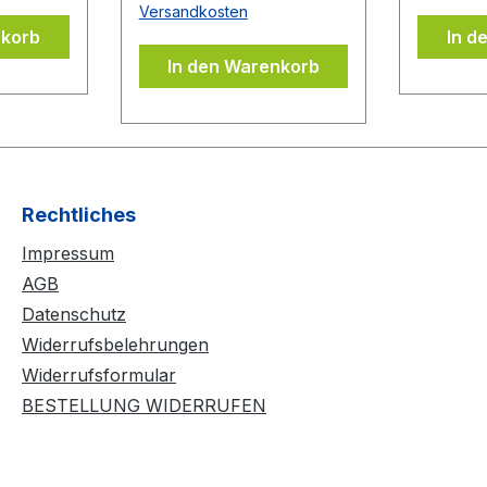
Versandkosten
Beläge können auch
nkorb
In d
Belages
wieder problemlos
In den Warenkorb
ubern
abgezogen werden,
DONIC
ohne dass der
evor Sie
Schwamm ausreißt bzw.
lie
beschädigt wird. Durch
Anwendung von
mehreren
Rechtliches
Kleberschichten auf dem
Impressum
Belag wird der Belag
noch spinfreudiger und
AGB
temporeicher. Der BLUE
Datenschutz
CONTACT beinhaltet
Widerrufsbelehrungen
keine flüchtigen
Widerrufsformular
organischen
BESTELLUNG WIDERRUFEN
Lösungsmittel und darf
daher ITTF konform bei
allen Wettkämpfen