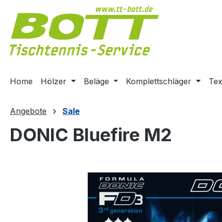
m Hauptinhalt springen
Zur Suche springen
Zur Hauptnavigation springen
Home
Hölzer
Beläge
Komplettschläger
Tex
Angebote
Sale
DONIC Bluefire M2
Bildergalerie überspringen