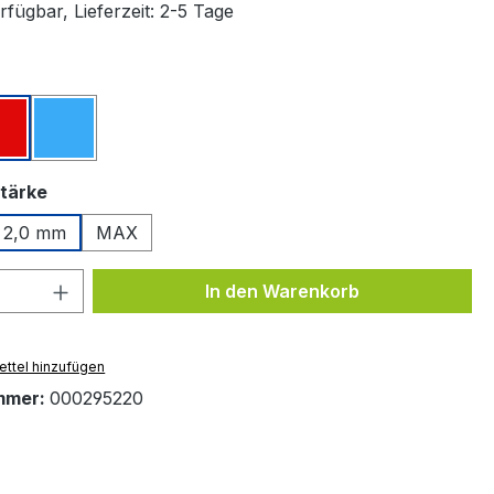
fügbar, Lieferzeit: 2-5 Tage
ählen
z
Rot
Blau
auswählen
tärke
2,0 mm
MAX
 Anzahl: Gib den gewünschten Wert ein 
In den Warenkorb
ttel hinzufügen
mmer:
000295220