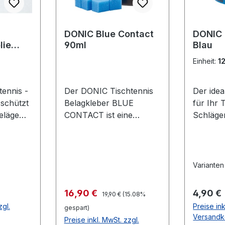
DONIC Blue Contact
DONIC
lie
90ml
Blau
lfolie
Einheit:
1
ennis -
Der DONIC Tischtennis
Der ide
 schützt
Belagkleber BLUE
für Ihr 
eläge
CONTACT ist eine
Schläge
Oxidation
Weiterentwicklung, die
selbstkl
lterung.
speziell auf großporige
schwar
d
Schwämme wie z.B. die
en des
DONIC Bluefire-
Varianten
deutlich
Belagserie abgestimmt
 Gute
wurde. Die dickflüssige
Regulärer Preis:
Verkaufspreis:
Regulär
16,90 €
4,90 €
19,90 €
(15.08%
icht
Konsistenz sorgt für eine
zgl.
Preise ink
gespart)
verbesserte
Versandk
Preise inkl. MwSt. zzgl.
r Folie
Klebewirkung und die