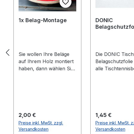
1x Belag-Montage
DONIC
Belagschutzfo
Formula Spezia
Sie wollen Ihre Beläge
Die DONIC Tischt
auf Ihrem Holz montiert
Belagschutzfolie
haben, dann wählen Sie
alle Tischtennisb
aus welche Farbe auf
vor Staub, Luft-
welcher Seite des Holzes
und vorzeitiger A
montiert werden soll. Die
Die Griffigkeit un
Vorhandseite ist die
Spieleigenschaft
Seite, die auf den Bilder
Belages bleiben 
zusehen ist.Meistens ist
länger erhalten.
Regulärer Preis:
Regulärer Preis:
2,00 €
1,45 €
die Vorhandseite auf der
Haftung durch le
Preise inkl. MwSt. zzgl.
Preise inkl. MwSt. z
das Emblem bzw. eine
selbstklebende
Versandkosten
Versandkosten
Aufschrift zu sehen
Eigenschaften de