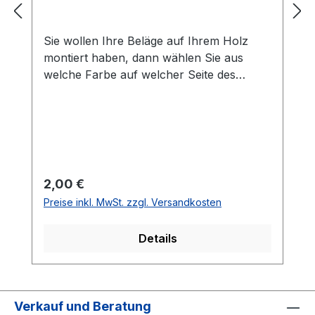
Sie wollen Ihre Beläge auf Ihrem Holz
montiert haben, dann wählen Sie aus
welche Farbe auf welcher Seite des
Holzes montiert werden soll. Die
Vorhandseite ist die Seite, die auf den
Bilder zusehen ist.Meistens ist die
Vorhandseite auf der das Emblem bzw.
eine Aufschrift zu sehen ist.Das
Kantenband ist bei der Belag Montage
Regulärer Preis:
2,00 €
inklusive.Bei den Komplettschläger
Preise inkl. MwSt. zzgl. Versandkosten
müssen Sie KEINE Belag-Montage mit in
den Warenkorb legen.
Details
Verkauf und Beratung