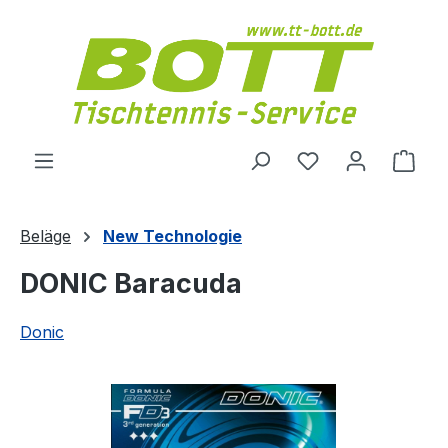
Zum Hauptinhalt springen
Du hast 0 Produ
Ware
Beläge
New Technologie
DONIC Baracuda
Donic
Bildergalerie überspringen