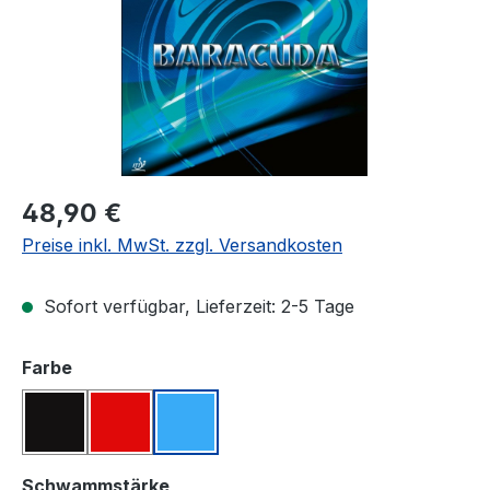
Regulärer Preis:
48,90 €
Preise inkl. MwSt. zzgl. Versandkosten
Sofort verfügbar, Lieferzeit: 2-5 Tage
auswählen
Farbe
Schwarz
Rot
Blau
auswählen
Schwammstärke