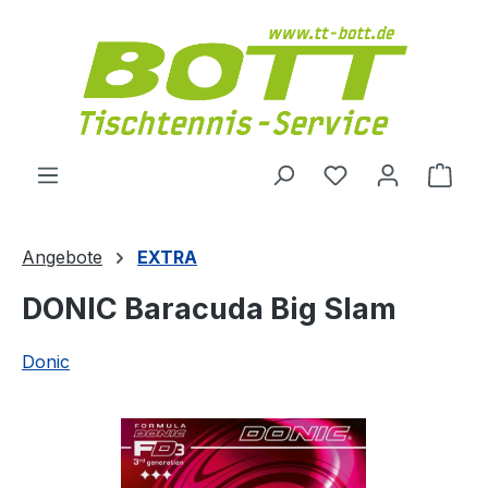
Zum Hauptinhalt springen
Du hast 0 Produ
Ware
Angebote
EXTRA
DONIC Baracuda Big Slam
Donic
Bildergalerie überspringen