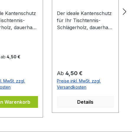
ale Kantenschutz
Der ideale Kantenschutz
Tischtennis-
für Ihr Tischtennis-
rholz, dauerhaft
Schlägerholz, dauerhaft
ebend. Blau mit
selbstklebend. Schwarz
zem DONIC Logo
mit rotem Donic Logo
 ab
4,50 €
er Preis:
Regulärer Preis:
Ab
4,50 €
l. MwSt. zzgl.
Preise inkl. MwSt. zzgl.
osten
Versandkosten
en Warenkorb
Details