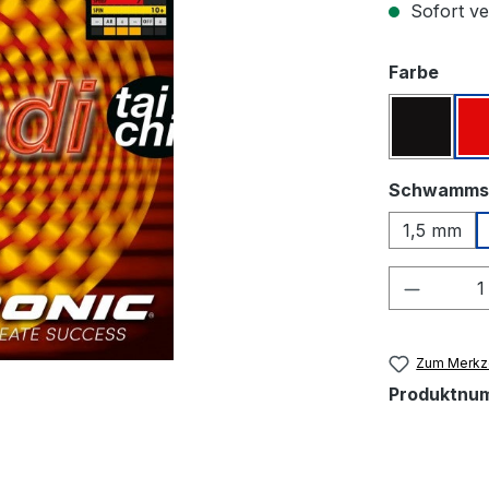
Sofort ver
ausw
Farbe
Schwar
Schwamms
1,5 mm
Produkt
Zum Merkze
Produktnu