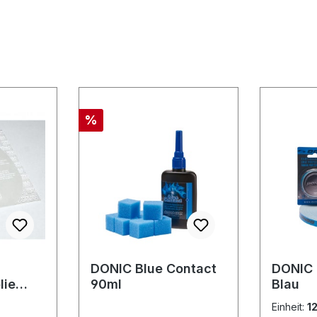
Rabatt
%
DONIC Blue Contact
DONIC
lie
90ml
Blau
lfolie
Einheit:
1