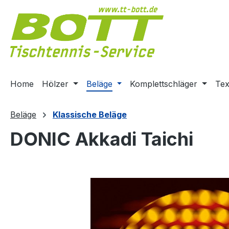
m Hauptinhalt springen
Zur Suche springen
Zur Hauptnavigation springen
Home
Hölzer
Beläge
Komplettschläger
Tex
Beläge
Klassische Beläge
DONIC Akkadi Taichi
Bildergalerie überspringen