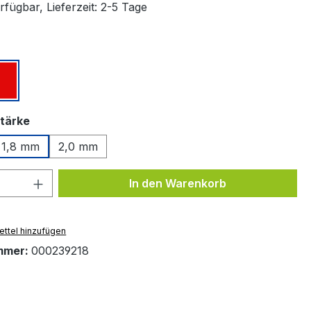
fügbar, Lieferzeit: 2-5 Tage
ählen
z
Rot
auswählen
tärke
1,8 mm
2,0 mm
 Anzahl: Gib den gewünschten Wert ein 
In den Warenkorb
ttel hinzufügen
mmer:
000239218