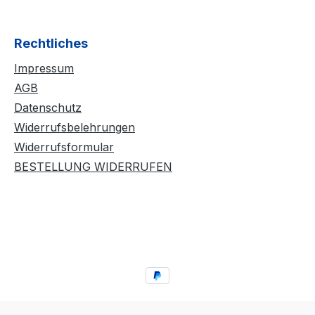
lie
beschädigt wird. Durch
Anwendung von
mehreren
Rechtliches
Kleberschichten auf dem
Impressum
Belag wird der Belag
noch spinfreudiger und
AGB
temporeicher. Der BLUE
Datenschutz
CONTACT beinhaltet
Widerrufsbelehrungen
keine flüchtigen
Widerrufsformular
organischen
BESTELLUNG WIDERRUFEN
Lösungsmittel und darf
daher ITTF konform bei
allen Wettkämpfen
eingesetzt werden.
Lieferzubehör: 90ml
Flasche mit
Auftragsschwämmchen