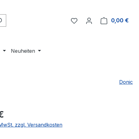
Du hast 0 Produkte auf 
0,00 €
Ware
e
Neuheiten
Donic
eis:
€
. MwSt. zzgl. Versandkosten