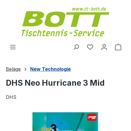
Zum Hauptinhalt springen
Du hast 0 Produ
Ware
Beläge
New Technologie
DHS Neo Hurricane 3 Mid
DHS
Bildergalerie überspringen