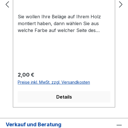
Sie wollen Ihre Beläge auf Ihrem Holz
montiert haben, dann wählen Sie aus
welche Farbe auf welcher Seite des
Holzes montiert werden soll. Die
Vorhandseite ist die Seite, die auf den
Bilder zusehen ist.Meistens ist die
Vorhandseite auf der das Emblem bzw.
eine Aufschrift zu sehen ist.Das
Kantenband ist bei der Belag Montage
Regulärer Preis:
2,00 €
inklusive.Bei den Komplettschläger
Preise inkl. MwSt. zzgl. Versandkosten
müssen Sie KEINE Belag-Montage mit in
den Warenkorb legen.
Details
Verkauf und Beratung