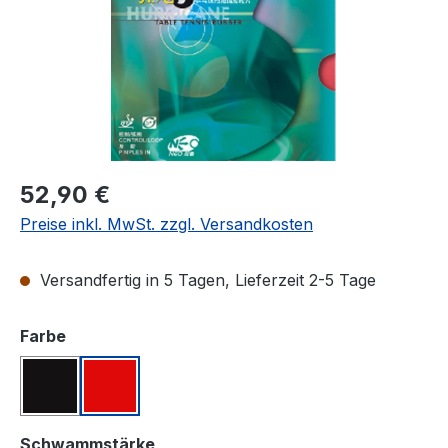
Regulärer Preis:
52,90 €
Preise inkl. MwSt. zzgl. Versandkosten
Versandfertig in 5 Tagen, Lieferzeit 2-5 Tage
auswählen
Farbe
Schwarz
Rot
auswählen
Schwammstärke