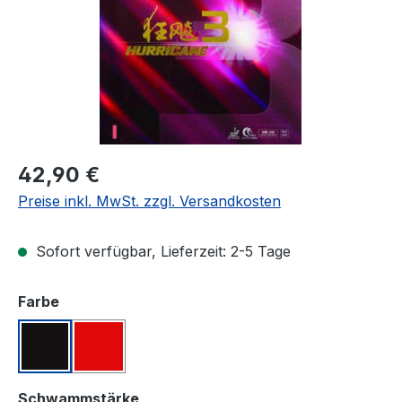
Regulärer Preis:
42,90 €
Preise inkl. MwSt. zzgl. Versandkosten
Sofort verfügbar, Lieferzeit: 2-5 Tage
auswählen
Farbe
Schwarz
Rot
auswählen
Schwammstärke