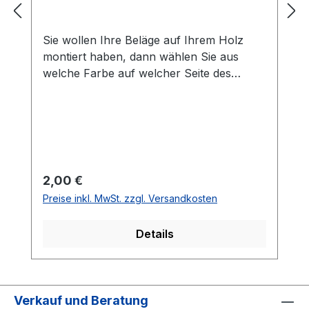
Sie wollen Ihre Beläge auf Ihrem Holz
montiert haben, dann wählen Sie aus
welche Farbe auf welcher Seite des
Holzes montiert werden soll. Die
Vorhandseite ist die Seite, die auf den
Bilder zusehen ist.Meistens ist die
Vorhandseite auf der das Emblem bzw.
eine Aufschrift zu sehen ist.Das
Kantenband ist bei der Belag Montage
Regulärer Preis:
2,00 €
inklusive.Bei den Komplettschläger
Preise inkl. MwSt. zzgl. Versandkosten
müssen Sie KEINE Belag-Montage mit in
den Warenkorb legen.
Details
Verkauf und Beratung