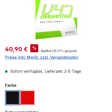
Verkaufspreis:
%
40,90 €
Regulärer Preis:
54,95 €
(25.57% gespart)
Preise inkl. MwSt. zzgl. Versandkosten
Sofort verfügbar, Lieferzeit: 2-5 Tage
auswählen
Farbe
Schwarz
Rot
auswählen