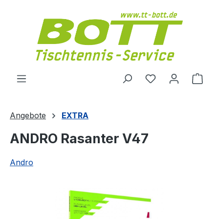
Zum Hauptinhalt springen
Du hast 0 Produ
Ware
Angebote
EXTRA
ANDRO Rasanter V47
Andro
Bildergalerie überspringen