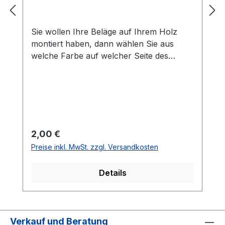
Sie wollen Ihre Beläge auf Ihrem Holz
montiert haben, dann wählen Sie aus
welche Farbe auf welcher Seite des
Holzes montiert werden soll. Die
Vorhandseite ist die Seite, die auf den
Bilder zusehen ist.Meistens ist die
Vorhandseite auf der das Emblem bzw.
eine Aufschrift zu sehen ist.Das
Kantenband ist bei der Belag Montage
Regulärer Preis:
2,00 €
inklusive.Bei den Komplettschläger
Preise inkl. MwSt. zzgl. Versandkosten
müssen Sie KEINE Belag-Montage mit in
den Warenkorb legen.
Details
Verkauf und Beratung