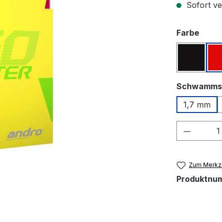
Sofort ver
ausw
Farbe
Schwar
Schwamms
1,7 mm
Produkt
Zum Merkze
Produktnu