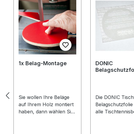
1x Belag-Montage
DONIC
Belagschutzfo
Formula Spezia
Sie wollen Ihre Beläge
Die DONIC Tischt
auf Ihrem Holz montiert
Belagschutzfolie
haben, dann wählen Sie
alle Tischtennisb
aus welche Farbe auf
vor Staub, Luft-
welcher Seite des Holzes
und vorzeitiger A
montiert werden soll. Die
Die Griffigkeit un