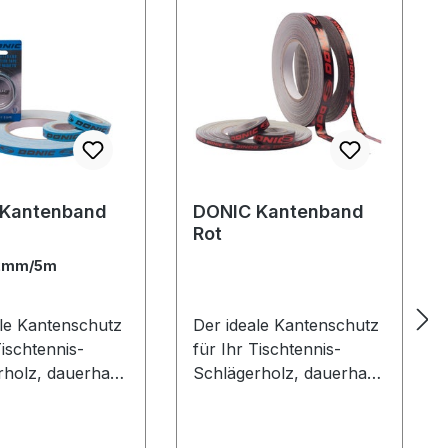
 Kantenband
DONIC Kantenband
Rot
2mm/5m
ale Kantenschutz
Der ideale Kantenschutz
Tischtennis-
für Ihr Tischtennis-
rholz, dauerhaft
Schlägerholz, dauerhaft
ebend. Blau mit
selbstklebend. Schwarz
zem DONIC Logo
mit rotem Donic Logo