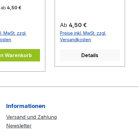
 ab
4,50 €
er Preis:
Regulärer Preis:
Ab
4,50 €
l. MwSt. zzgl.
Preise inkl. MwSt. zzgl.
osten
Versandkosten
en Warenkorb
Details
Informationen
Versand und Zahlung
Newsletter