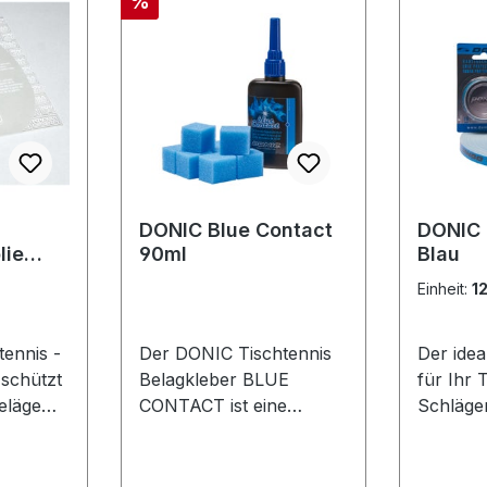
Rabatt
%
DONIC Blue Contact
DONIC
lie
90ml
Blau
lfolie
Einheit:
1
ennis -
Der DONIC Tischtennis
Der ide
 schützt
Belagkleber BLUE
für Ihr 
eläge
CONTACT ist eine
Schläge
Oxidation
Weiterentwicklung, die
selbstkl
lterung.
speziell auf großporige
schwar
d
Schwämme wie z.B. die