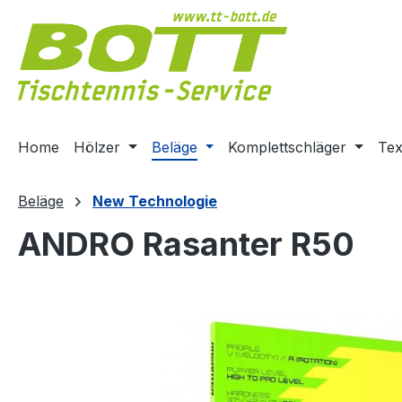
m Hauptinhalt springen
Zur Suche springen
Zur Hauptnavigation springen
Home
Hölzer
Beläge
Komplettschläger
Tex
Beläge
New Technologie
ANDRO Rasanter R50
Bildergalerie überspringen