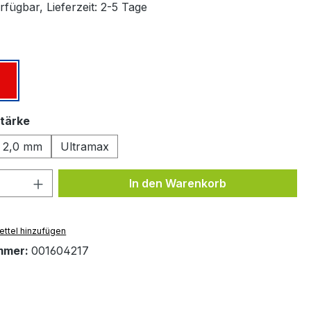
fügbar, Lieferzeit: 2-5 Tage
ählen
z
Rot
auswählen
tärke
2,0 mm
Ultramax
 Anzahl: Gib den gewünschten Wert ein 
In den Warenkorb
ttel hinzufügen
mmer:
001604217