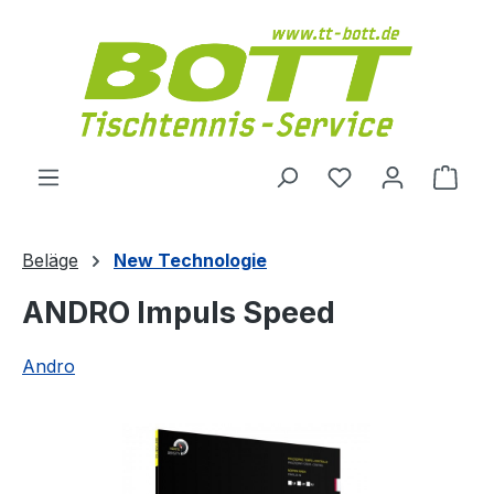
Zum Hauptinhalt springen
Du hast 0 Produ
Ware
Beläge
New Technologie
ANDRO Impuls Speed
Andro
Bildergalerie überspringen