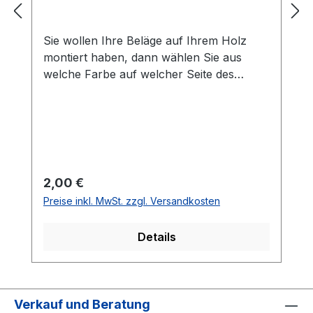
Sie wollen Ihre Beläge auf Ihrem Holz
montiert haben, dann wählen Sie aus
welche Farbe auf welcher Seite des
Holzes montiert werden soll. Die
Vorhandseite ist die Seite, die auf den
Bilder zusehen ist.Meistens ist die
Vorhandseite auf der das Emblem bzw.
eine Aufschrift zu sehen ist.Das
Kantenband ist bei der Belag Montage
Regulärer Preis:
2,00 €
inklusive.Bei den Komplettschläger
Preise inkl. MwSt. zzgl. Versandkosten
müssen Sie KEINE Belag-Montage mit in
den Warenkorb legen.
Details
Verkauf und Beratung