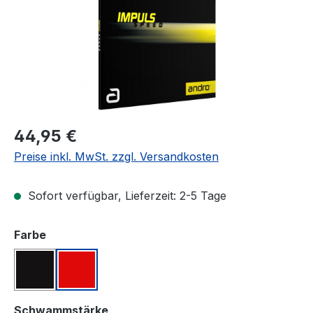
Regulärer Preis:
44,95 €
Preise inkl. MwSt. zzgl. Versandkosten
Sofort verfügbar, Lieferzeit: 2-5 Tage
auswählen
Farbe
Schwarz
Rot
auswählen
Schwammstärke