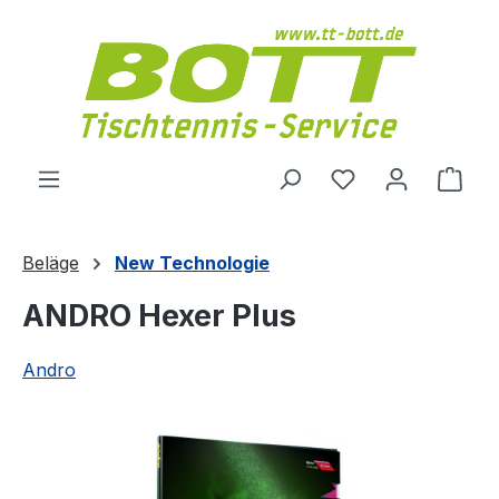
Zum Hauptinhalt springen
Du hast 0 Produ
Ware
Beläge
New Technologie
ANDRO Hexer Plus
Andro
Bildergalerie überspringen