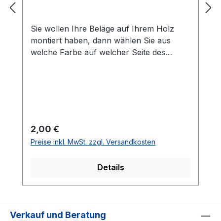
Sie wollen Ihre Beläge auf Ihrem Holz
montiert haben, dann wählen Sie aus
welche Farbe auf welcher Seite des
Holzes montiert werden soll. Die
Vorhandseite ist die Seite, die auf den
Bilder zusehen ist.Meistens ist die
Vorhandseite auf der das Emblem bzw.
eine Aufschrift zu sehen ist.Das
Kantenband ist bei der Belag Montage
Regulärer Preis:
2,00 €
inklusive.Bei den Komplettschläger
Preise inkl. MwSt. zzgl. Versandkosten
müssen Sie KEINE Belag-Montage mit in
den Warenkorb legen.
Details
Verkauf und Beratung