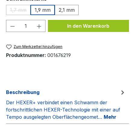
1,7 mm
1,9 mm
2,1 mm
(Diese Option ist zurzeit nicht verfügbar.)
Produkt Anzahl: Gib den gewünschten We
In den Warenkorb
Zum Merkzettel hinzufügen
Produktnummer:
001676219
Beschreibung
Der HEXER+ verbindet einen Schwamm der
fortschrittlichen HEXER-Technologie mit einer auf
Tempo ausgelegten Oberflächengeomet…
Mehr