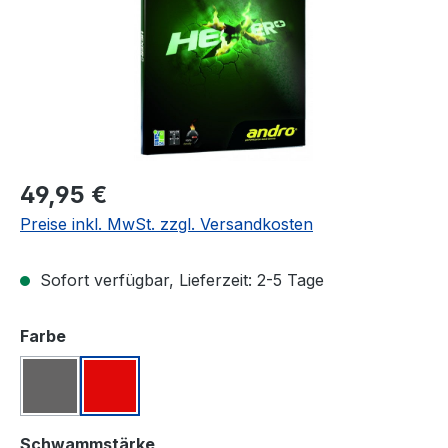
Regulärer Preis:
49,95 €
Preise inkl. MwSt. zzgl. Versandkosten
Sofort verfügbar, Lieferzeit: 2-5 Tage
auswählen
Farbe
Schwarz
Rot
(Diese Option ist zurzeit nicht verfügbar.)
auswählen
Schwammstärke