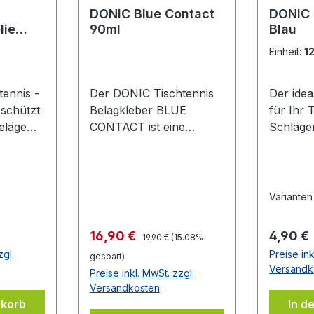
DONIC Blue Contact
DONIC
lie
90ml
Blau
lfolie
Einheit:
1
ennis -
Der DONIC Tischtennis
Der ide
 schützt
Belagkleber BLUE
für Ihr 
eläge
CONTACT ist eine
Schläge
Oxidation
Weiterentwicklung, die
selbstkl
lterung.
speziell auf großporige
schwar
d
Schwämme wie z.B. die
en des
DONIC Bluefire-
Varianten
deutlich
Belagserie abgestimmt
 Gute
wurde. Die dickflüssige
Regulärer Preis:
Verkaufspreis:
Regulär
16,90 €
4,90 €
19,90 €
(15.08%
icht
Konsistenz sorgt für eine
zgl.
Preise ink
gespart)
verbesserte
Versandk
Preise inkl. MwSt. zzgl.
r Folie
Klebewirkung und die
Versandkosten
Beläge können auch
nkorb
In d
Belages
wieder problemlos