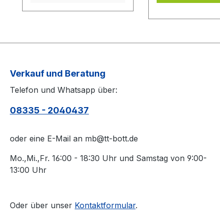
inklusive.Bei den
von Schmutz sä
Komplettschläger
(z.B. mit einem 
müssen Sie
Belagreiniger) b
KEINE Belag-Montage
die Belagschutzfo
mit in den Warenkorb
auflegen.
legen.
Verkauf und Beratung
Telefon und Whatsapp über:
08335 - 2040437
oder eine E-Mail an mb@tt-bott.de
Mo.,Mi.,Fr. 16:00 - 18:30 Uhr und Samstag von 9:00-
13:00 Uhr
Oder über unser
Kontaktformular
.