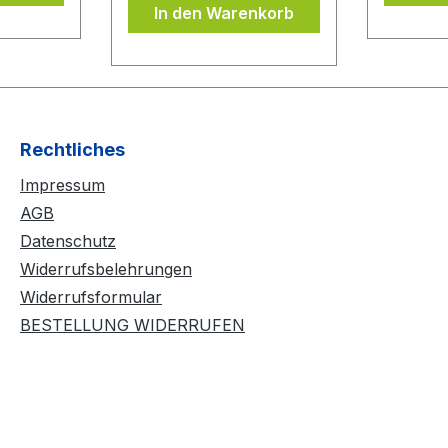
In den Warenkorb
ubern
abgezogen werden,
DONIC
ohne dass der
evor Sie
Schwamm ausreißt bzw.
lie
beschädigt wird. Durch
Anwendung von
mehreren
Rechtliches
Kleberschichten auf dem
Impressum
Belag wird der Belag
noch spinfreudiger und
AGB
temporeicher. Der BLUE
Datenschutz
CONTACT beinhaltet
Widerrufsbelehrungen
keine flüchtigen
Widerrufsformular
organischen
BESTELLUNG WIDERRUFEN
Lösungsmittel und darf
daher ITTF konform bei
allen Wettkämpfen
eingesetzt werden.
Lieferzubehör: 90ml