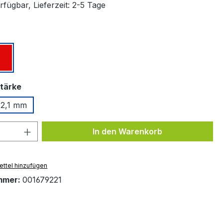
fügbar, Lieferzeit: 2-5 Tage
ählen
z
Rot
auswählen
tärke
2,1 mm
 Anzahl: Gib den gewünschten Wert ein 
In den Warenkorb
ttel hinzufügen
mmer:
001679221