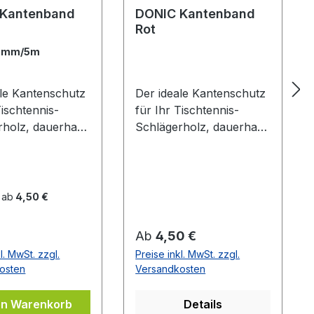
 Kantenband
DONIC Kantenband
Rot
2mm/5m
ale Kantenschutz
Der ideale Kantenschutz
Tischtennis-
für Ihr Tischtennis-
rholz, dauerhaft
Schlägerholz, dauerhaft
ebend. Blau mit
selbstklebend. Schwarz
zem DONIC Logo
mit rotem Donic Logo
 ab
4,50 €
er Preis:
Regulärer Preis:
Ab
4,50 €
l. MwSt. zzgl.
Preise inkl. MwSt. zzgl.
osten
Versandkosten
en Warenkorb
Details