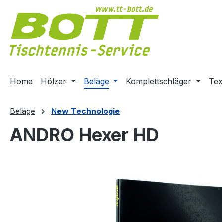
m Hauptinhalt springen
Zur Suche springen
Zur Hauptnavigation springen
Home
Hölzer
Beläge
Komplettschläger
Tex
Beläge
New Technologie
ANDRO Hexer HD
Bildergalerie überspringen