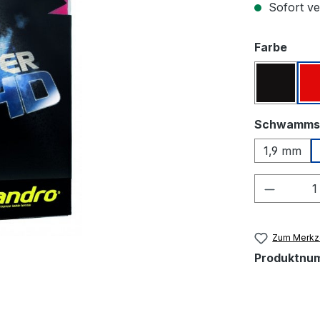
Sofort ver
ausw
Farbe
Schwar
Schwamms
1,9 mm
Produkt
Zum Merkze
Produktnu