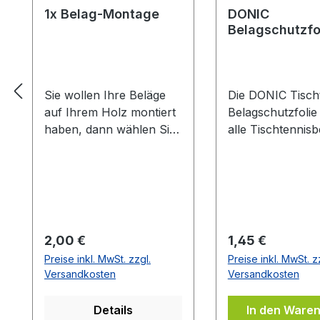
1x Belag-Montage
DONIC
Belagschutzfo
Formula Spezia
Sie wollen Ihre Beläge
Die DONIC Tischt
auf Ihrem Holz montiert
Belagschutzfolie
haben, dann wählen Sie
alle Tischtennisb
aus welche Farbe auf
vor Staub, Luft-
welcher Seite des Holzes
und vorzeitiger A
montiert werden soll. Die
Die Griffigkeit un
Vorhandseite ist die
Spieleigenschaft
Seite, die auf den Bilder
Belages bleiben 
zusehen ist.Meistens ist
länger erhalten.
Regulärer Preis:
Regulärer Preis:
2,00 €
1,45 €
die Vorhandseite auf der
Haftung durch le
Preise inkl. MwSt. zzgl.
Preise inkl. MwSt. z
das Emblem bzw. eine
selbstklebende
Versandkosten
Versandkosten
Aufschrift zu sehen
Eigenschaften de
ist.Das Kantenband ist
auf Ihrem Belag.
Details
In den Ware
bei der Belag Montage
Oberfläche des 