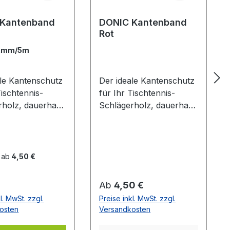
 Kantenband
DONIC Kantenband
Rot
2mm/5m
ale Kantenschutz
Der ideale Kantenschutz
Tischtennis-
für Ihr Tischtennis-
rholz, dauerhaft
Schlägerholz, dauerhaft
ebend. Blau mit
selbstklebend. Schwarz
zem DONIC Logo
mit rotem Donic Logo
 ab
4,50 €
er Preis:
Regulärer Preis:
Ab
4,50 €
l. MwSt. zzgl.
Preise inkl. MwSt. zzgl.
osten
Versandkosten