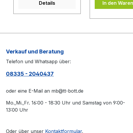
Details
In den Ware
bei der Belag Montage
Oberfläche des 
inklusive.Bei den
von Schmutz sä
Komplettschläger
(z.B. mit einem 
müssen Sie
Belagreiniger) b
KEINE Belag-Montage
die Belagschutzfo
mit in den Warenkorb
auflegen.
legen.
Verkauf und Beratung
Telefon und Whatsapp über:
08335 - 2040437
oder eine E-Mail an mb@tt-bott.de
Mo.,Mi.,Fr. 16:00 - 18:30 Uhr und Samstag von 9:00-
13:00 Uhr
Oder über unser
Kontaktformular
.