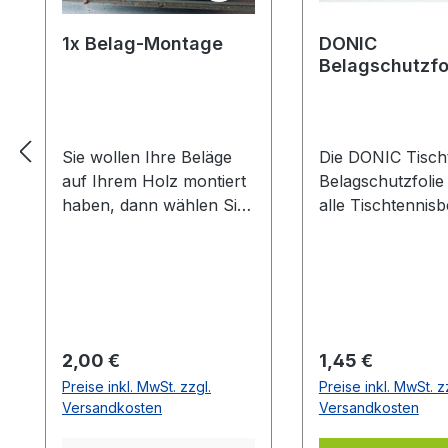
1x Belag-Montage
DONIC
Belagschutzfo
Formula Spezia
Sie wollen Ihre Beläge
Die DONIC Tischt
auf Ihrem Holz montiert
Belagschutzfolie
haben, dann wählen Sie
alle Tischtennisb
aus welche Farbe auf
vor Staub, Luft-
welcher Seite des Holzes
und vorzeitiger A
montiert werden soll. Die
Die Griffigkeit un
Vorhandseite ist die
Spieleigenschaft
Seite, die auf den Bilder
Belages bleiben 
zusehen ist.Meistens ist
länger erhalten.
Regulärer Preis:
Regulärer Preis:
2,00 €
1,45 €
die Vorhandseite auf der
Haftung durch le
Preise inkl. MwSt. zzgl.
Preise inkl. MwSt. z
das Emblem bzw. eine
selbstklebende
Versandkosten
Versandkosten
Aufschrift zu sehen
Eigenschaften de
ist.Das Kantenband ist
auf Ihrem Belag.