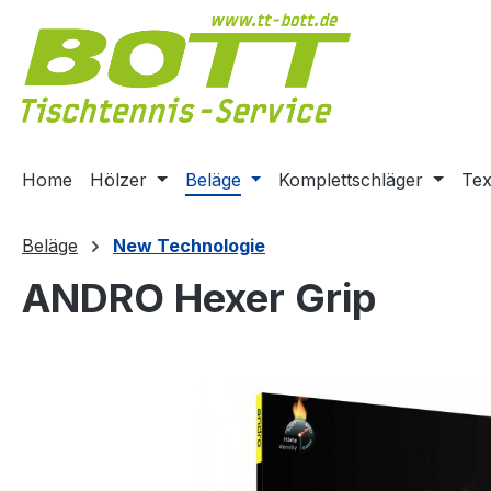
m Hauptinhalt springen
Zur Suche springen
Zur Hauptnavigation springen
Home
Hölzer
Beläge
Komplettschläger
Tex
Beläge
New Technologie
ANDRO Hexer Grip
Bildergalerie überspringen