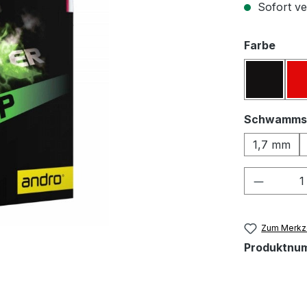
Sofort ver
ausw
Farbe
Schwar
Schwamms
1,7 mm
Produkt
Zum Merkze
Produktnu