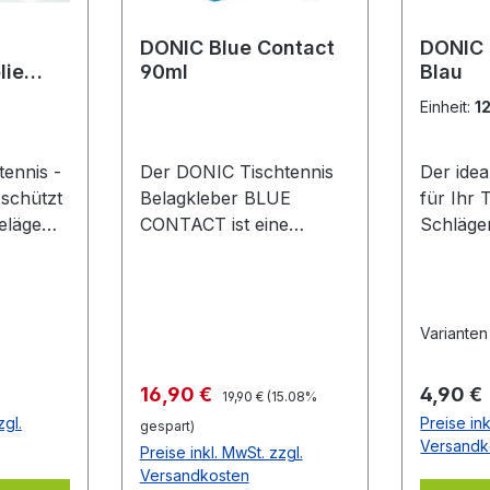
DONIC Blue Contact
DONIC
lie
90ml
Blau
lfolie
Einheit:
1
ennis -
Der DONIC Tischtennis
Der ide
 schützt
Belagkleber BLUE
für Ihr 
eläge
CONTACT ist eine
Schläge
Oxidation
Weiterentwicklung, die
selbstkl
lterung.
speziell auf großporige
schwar
d
Schwämme wie z.B. die
en des
DONIC Bluefire-
Varianten
deutlich
Belagserie abgestimmt
 Gute
wurde. Die dickflüssige
Regulärer Preis:
Verkaufspreis:
Regulär
16,90 €
4,90 €
19,90 €
(15.08%
icht
Konsistenz sorgt für eine
zgl.
Preise ink
gespart)
verbesserte
Versandk
Preise inkl. MwSt. zzgl.
r Folie
Klebewirkung und die
Versandkosten
Beläge können auch