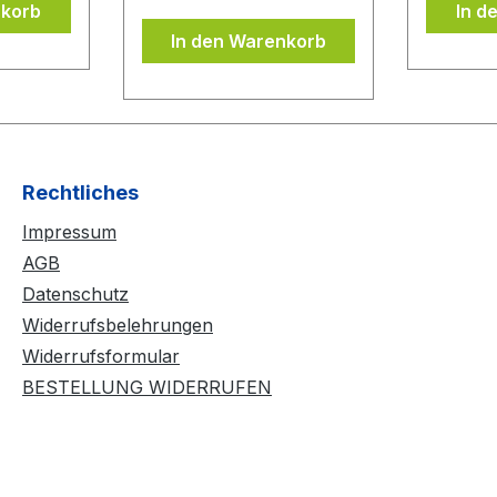
nkorb
In d
Belages
wieder problemlos
In den Warenkorb
ubern
abgezogen werden,
DONIC
ohne dass der
evor Sie
Schwamm ausreißt bzw.
lie
beschädigt wird. Durch
Anwendung von
mehreren
Rechtliches
Kleberschichten auf dem
Impressum
Belag wird der Belag
noch spinfreudiger und
AGB
temporeicher. Der BLUE
Datenschutz
CONTACT beinhaltet
Widerrufsbelehrungen
keine flüchtigen
Widerrufsformular
organischen
BESTELLUNG WIDERRUFEN
Lösungsmittel und darf
daher ITTF konform bei
allen Wettkämpfen
eingesetzt werden.