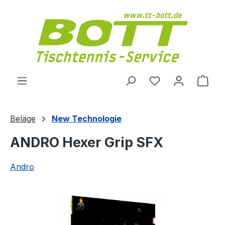
Zum Hauptinhalt springen
Du hast 0 Produ
Ware
Beläge
New Technologie
ANDRO Hexer Grip SFX
Andro
Bildergalerie überspringen