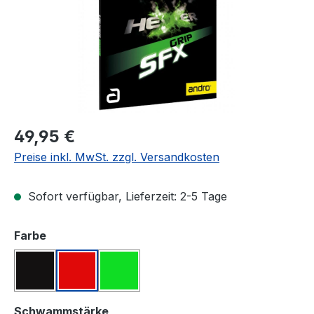
Regulärer Preis:
49,95 €
Preise inkl. MwSt. zzgl. Versandkosten
Sofort verfügbar, Lieferzeit: 2-5 Tage
auswählen
Farbe
Schwarz
Rot
Grün
auswählen
Schwammstärke