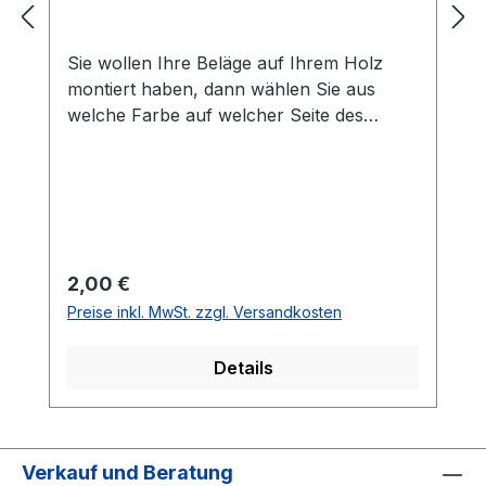
Sie wollen Ihre Beläge auf Ihrem Holz
montiert haben, dann wählen Sie aus
welche Farbe auf welcher Seite des
Holzes montiert werden soll. Die
Vorhandseite ist die Seite, die auf den
Bilder zusehen ist.Meistens ist die
Vorhandseite auf der das Emblem bzw.
eine Aufschrift zu sehen ist.Das
Kantenband ist bei der Belag Montage
Regulärer Preis:
2,00 €
inklusive.Bei den Komplettschläger
Preise inkl. MwSt. zzgl. Versandkosten
müssen Sie KEINE Belag-Montage mit in
den Warenkorb legen.
Details
Verkauf und Beratung