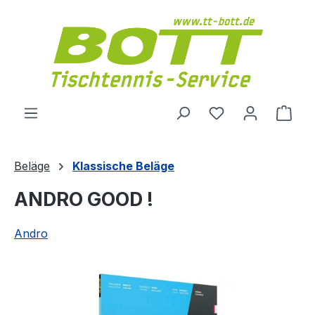
Zum Hauptinhalt springen
Du hast 0 Produ
Ware
Beläge
Klassische Beläge
ANDRO GOOD !
Andro
Bildergalerie überspringen