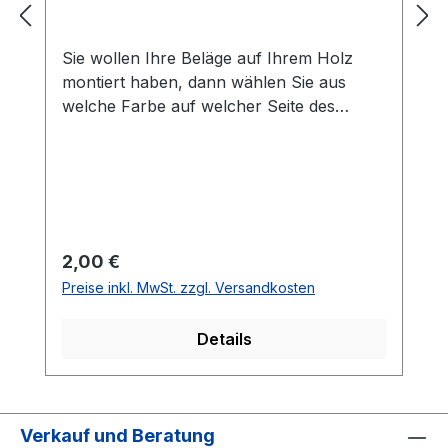
Sie wollen Ihre Beläge auf Ihrem Holz
montiert haben, dann wählen Sie aus
welche Farbe auf welcher Seite des
Holzes montiert werden soll. Die
Vorhandseite ist die Seite, die auf den
Bilder zusehen ist.Meistens ist die
Vorhandseite auf der das Emblem bzw.
eine Aufschrift zu sehen ist.Das
Kantenband ist bei der Belag Montage
Regulärer Preis:
2,00 €
inklusive.Bei den Komplettschläger
Preise inkl. MwSt. zzgl. Versandkosten
müssen Sie KEINE Belag-Montage mit in
den Warenkorb legen.
Details
Verkauf und Beratung