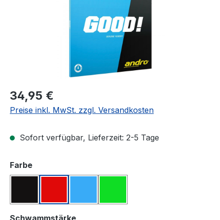
Regulärer Preis:
34,95 €
Preise inkl. MwSt. zzgl. Versandkosten
Sofort verfügbar, Lieferzeit: 2-5 Tage
auswählen
Farbe
Schwarz
Rot
Blau
Grün
auswählen
Schwammstärke