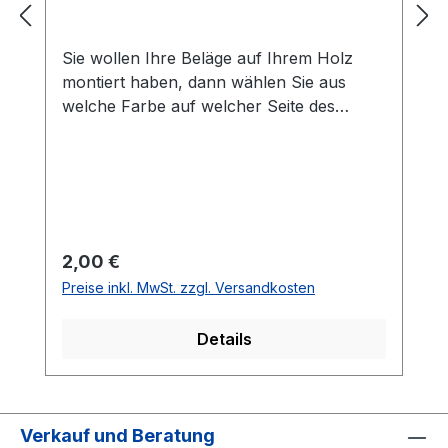
Sie wollen Ihre Beläge auf Ihrem Holz
montiert haben, dann wählen Sie aus
welche Farbe auf welcher Seite des
Holzes montiert werden soll. Die
Vorhandseite ist die Seite, die auf den
Bilder zusehen ist.Meistens ist die
Vorhandseite auf der das Emblem bzw.
eine Aufschrift zu sehen ist.Das
Kantenband ist bei der Belag Montage
Regulärer Preis:
2,00 €
inklusive.Bei den Komplettschläger
Preise inkl. MwSt. zzgl. Versandkosten
müssen Sie KEINE Belag-Montage mit in
den Warenkorb legen.
Details
Verkauf und Beratung