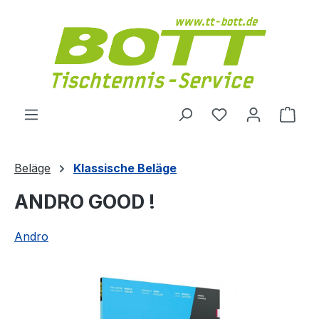
Zum Hauptinhalt springen
Du hast 0 Produ
Ware
Beläge
Klassische Beläge
ANDRO GOOD !
Andro
Bildergalerie überspringen