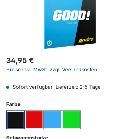
Regulärer Preis:
34,95 €
Preise inkl. MwSt. zzgl. Versandkosten
Sofort verfügbar, Lieferzeit: 2-5 Tage
auswählen
Farbe
Schwarz
Rot
Blau
Grün
auswählen
Schwammstärke