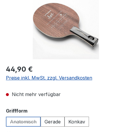
Regulärer Preis:
44,90 €
Preise inkl. MwSt. zzgl. Versandkosten
Nicht mehr verfügbar
auswählen
Griffform
Anatomisch
Gerade
Konkav
(Diese Option ist zurzeit nicht verfügbar.)