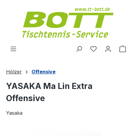
Zum Hauptinhalt springen
Du hast 0 Produ
Ware
Hölzer
Offensive
YASAKA Ma Lin Extra
Offensive
Yasaka
Bildergalerie überspringen