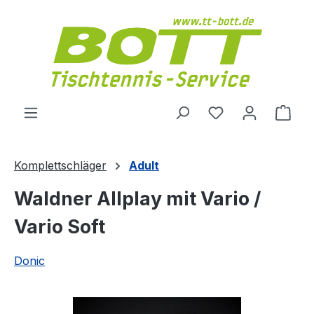
Zum Hauptinhalt springen
Du hast 0 Produ
Ware
Komplettschläger
Adult
Waldner Allplay mit Vario /
Vario Soft
Donic
Bildergalerie überspringen