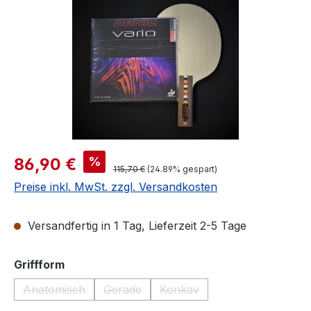
Verkaufspreis:
%
86,90 €
Regulärer Preis:
115,70 €
(24.89% gespart)
Preise inkl. MwSt. zzgl. Versandkosten
Versandfertig in 1 Tag, Lieferzeit 2-5 Tage
auswählen
Griffform
Anatomisch
Gerade
Konkav
(Diese Option ist zurzeit nicht verfügbar.)
(Diese Option ist zurzeit nicht verfügbar.)
(Diese Option ist zurzeit nich