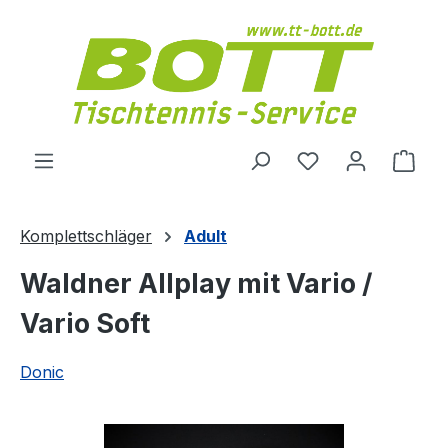
Zum Hauptinhalt springen
Du hast 0 Produ
Ware
Komplettschläger
Adult
Waldner Allplay mit Vario /
Vario Soft
Donic
Bildergalerie überspringen