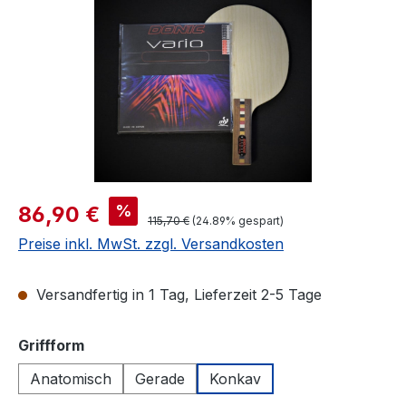
Verkaufspreis:
%
86,90 €
Regulärer Preis:
115,70 €
(24.89% gespart)
Preise inkl. MwSt. zzgl. Versandkosten
Versandfertig in 1 Tag, Lieferzeit 2-5 Tage
auswählen
Griffform
Anatomisch
Gerade
Konkav